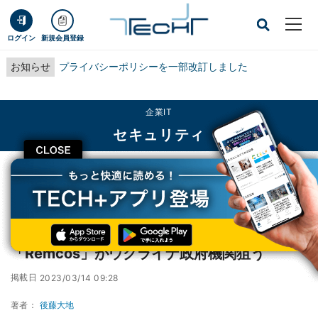
ログイン
新規会員登録
お知らせ
プライバシーポリシーを一部改訂しました
企業IT
セキュリティ
CLOSE
TECH+
企業IT
セキュリティ
2月マルウェア動向、トロイの木馬「Remcos」がウクライナ政府機関狙う
2月マルウェア動向、トロイの木馬
「Remcos」がウクライナ政府機関狙う
掲載日
2023/03/14 09:28
著者：
後藤大地