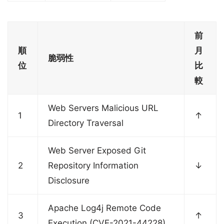
前
順
月
脆弱性
位
比
較
Web Servers Malicious URL
1
↑
Directory Traversal
Web Server Exposed Git
2
Repository Information
↓
Disclosure
Apache Log4j Remote Code
3
↑
Execution (CVE-2021-44228)