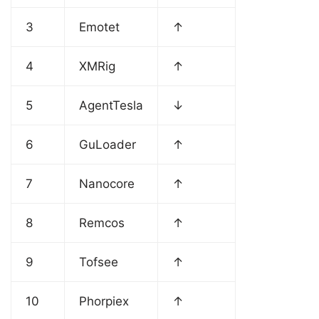
3
Emotet
↑
4
XMRig
↑
5
AgentTesla
↓
6
GuLoader
↑
7
Nanocore
↑
8
Remcos
↑
9
Tofsee
↑
10
Phorpiex
↑