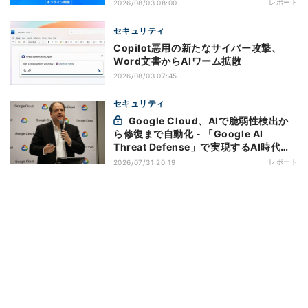
レポート
2026/08/03 08:00
セキュリティ
Copilot悪用の新たなサイバー攻撃、
Word文書からAIワーム拡散
2026/08/03 07:45
セキュリティ
Google Cloud、AIで脆弱性検出か
ら修復まで自動化 - 「Google AI
Threat Defense」で実現するAI時代の
防御戦略
レポート
2026/07/31 20:19