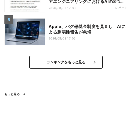
アエンジニアリングにおけるAIの8つの
神話への賛否
レポート
2026/08/07 17:30
Apple、バグ報奨金制度を見直し AIに
よる脆弱性報告が急増
2026/08/08 17:05
ランキングをもっと見る
もっと見る