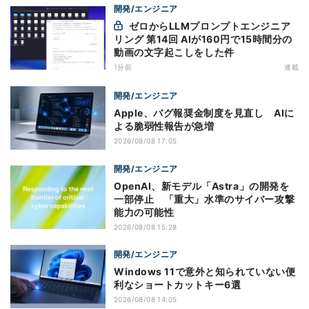
開発/エンジニア
ゼロからLLMプロンプトエンジニア
リング 第14回 AIが160円で15時間分の
動画の文字起こしをした件
1分前
連載
開発/エンジニア
Apple、バグ報奨金制度を見直し AIに
よる脆弱性報告が急増
2026/08/08 17:05
開発/エンジニア
OpenAI、新モデル「Astra」の開発を
一部停止 「重大」水準のサイバー攻撃
能力の可能性
2026/08/08 15:28
開発/エンジニア
Windows 11で意外と知られていない便
利なショートカットキー6選
2026/08/08 14:05