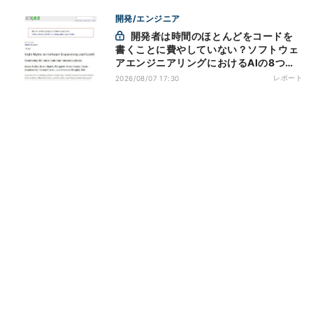
開発/エンジニア
開発者は時間のほとんどをコードを
書くことに費やしていない？ソフトウェ
アエンジニアリングにおけるAIの8つの
神話への賛否
レポート
2026/08/07 17:30