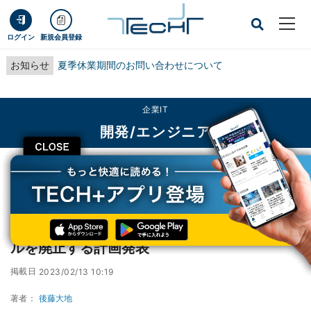
ログイン
新規会員登録
お知らせ
夏季休業期間のお問い合わせについて
企業IT
開発/エンジニア
CLOSE
TECH+
企業IT
開発/エンジニア
Microsoft、Windows 11でサポート診断ツールを廃止する計画発表
Microsoft、Windows 11でサポート診断ツー
ルを廃止する計画発表
掲載日
2023/02/13 10:19
著者：
後藤大地