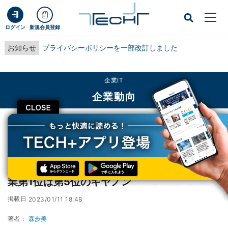
ログイン
新規会員登録
お知らせ
プライバシーポリシーを一部改訂しました
企業IT
企業動向
CLOSE
TECH+
企業IT
企業動向
米国特許取得企業ランキングが発表、日本企業第1位は第5位のキヤノン
米国特許取得企業ランキングが発表、日本企
業第1位は第5位のキヤノン
掲載日
2023/01/11 18:48
著者：
森歩美