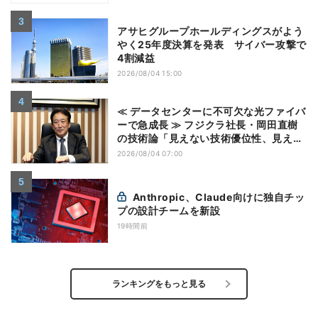
アサヒグループホールディングスがよう
やく25年度決算を発表 サイバー攻撃で
4割減益
2026/08/04 15:00
≪ データセンターに不可欠な光ファイバ
ーで急成長 ≫ フジクラ社長・岡田直樹
の技術論「見えない技術優位性、見えな
い差別化でトップの座を！」
2026/08/04 07:00
Anthropic、Claude向けに独自チッ
プの設計チームを新設
19時間前
ランキングをもっと見る