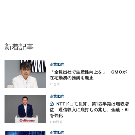
新着記事
企業動向
「全員出社で生産性向上を」 GMOが
在宅勤務の推奨を廃止
25分前
企業動向
NTTドコモ決算、第1四半期は増収増
益 通信収入に底打ちの兆し、金融・AI
を強化
11時間前
企業動向