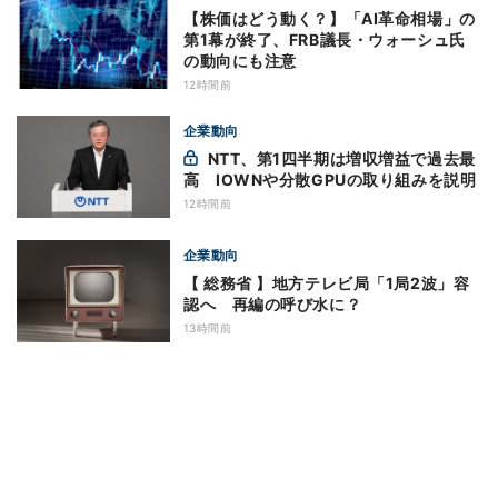
【株価はどう動く？】「AI革命相場」の
第1幕が終了、FRB議長・ウォーシュ氏
の動向にも注意
12時間前
企業動向
NTT、第1四半期は増収増益で過去最
高 IOWNや分散GPUの取り組みを説明
12時間前
企業動向
【 総務省 】地方テレビ局「1局2波」容
認へ 再編の呼び水に？
13時間前