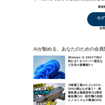
新規
ログ
会員
AIが勧める、あなたのための会員
Windows 11 26H2で何が
変わる? タスクバー復活な
ど注目の新機能3つ
川崎重工業のC-2とKC/C-
390の脚はなぜ違う? - 降
着装置は複雑怪奇(5)|軍用
輸送機(10) - 航空機の技術
とメカニズムの裏側(549)