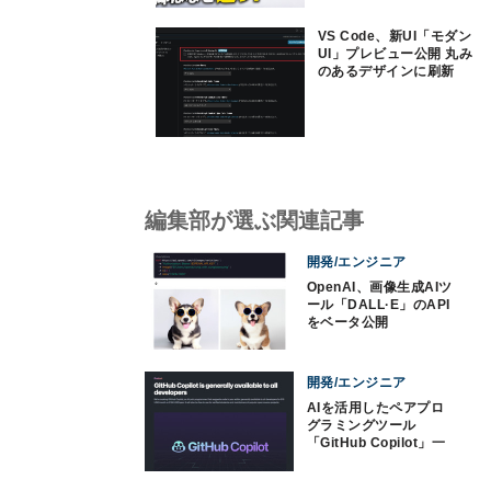
VS Code、新UI「モダン
UI」プレビュー公開 丸み
のあるデザインに刷新
編集部が選ぶ関連記事
開発/エンジニア
OpenAI、画像生成AIツ
ール「DALL·E」のAPI
をベータ公開
開発/エンジニア
AIを活用したペアプロ
グラミングツール
「GitHub Copilot」一
般公開