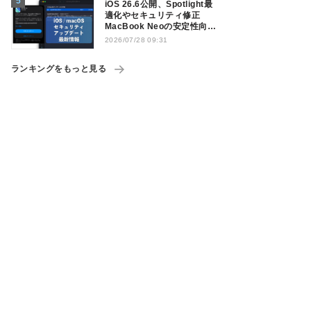
iOS 26.6公開、Spotlight最
適化やセキュリティ修正
MacBook Neoの安定性向上
も
2026/07/28 09:31
ランキングをもっと見る