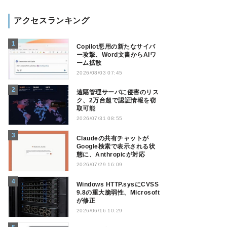
アクセスランキング
Copilot悪用の新たなサイバ
ー攻撃、Word文書からAIワ
ーム拡散
2026/08/03 07:45
遠隔管理サーバに侵害のリス
ク、2万台超で認証情報を窃
取可能
2026/07/31 08:55
Claudeの共有チャットが
Google検索で表示される状
態に、Anthropicが対応
2026/07/29 16:09
Windows HTTP.sysにCVSS
9.8の重大脆弱性、Microsoft
が修正
2026/06/16 10:29