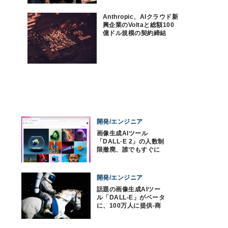
Anthropic、AIクラウド新
興企業のVoltaと総額100
億ドル規模の契約締結
開発/エンジニア
画像生成AIツール
「DALL·E 2」の人数制
限撤廃、誰でもすぐに
利用できるように
開発/エンジニア
話題の画像生成AIツー
ル「DALL-E」がベータ
に、100万人に提供-商
用利用も可能