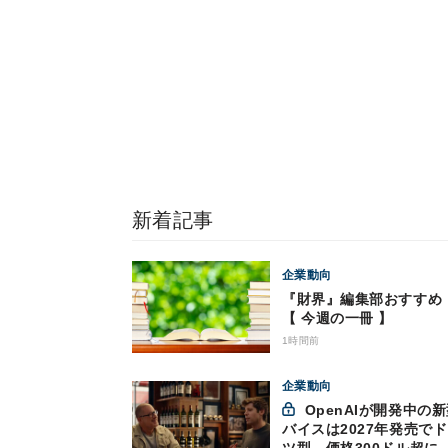
新着記事
企業動向
『財界』編集部おす
【 今週の一冊 】
1時間前
企業動向
OpenAIが開発中の新型デ
バイスは2027年発売で