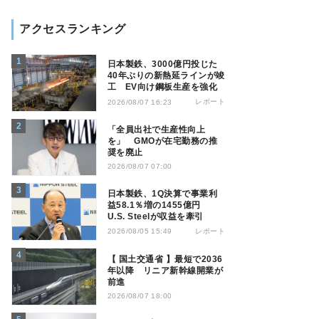
アクセスランキング
日本製鉄、3000億円投じた
40年ぶりの新熱延ラインが竣
工 EV向け鋼板生産を強化
レポート
2026/08/07 16:23
「全員出社で生産性向上
を」 GMOが在宅勤務の推
奨を廃止
2026/08/07 07:00
日本製鉄、1Q決算で事業利
益58.1％増の1455億円
U.S. Steelが収益を牽引
レポート
2026/08/05 15:49
【 国土交通省 】最短で2036
年以降 リニア新幹線開業が
前進
2026/08/07 18:00