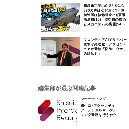
川崎重工業のC-2とKC/C-
390の脚はなぜ違う? - 降
着装置は複雑怪奇(5)|軍用
輸送機(10) - 航空機の技術
とメカニズムの裏側(549)
フロンティアAIでサイバー
攻撃が高速化、アクセンチ
ュアが警鐘「防御中心から
の脱却を」
編集部が選ぶ関連記事
マーケティング
資生堂×アクセンチュ
ア、デジタルマーケテ
ィング業務を行う合弁
会社を設立