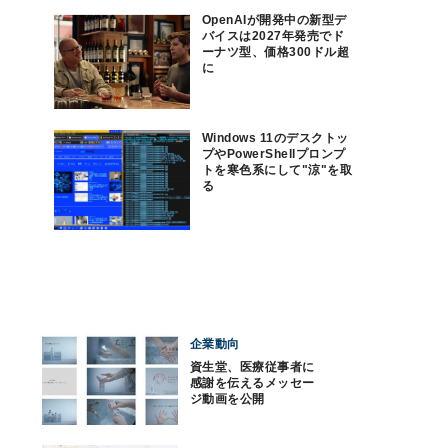
OpenAIが開発中の新型デ
バイスは2027年発売でド
ーナツ型、価格300ドル超
に
Windows 11のデスクトッ
プやPowerShellプロンプ
トを寒色系にして"涼"を取
る
企業動向
資生堂、医療従事者に
感謝を伝えるメッセー
ジ動画を公開