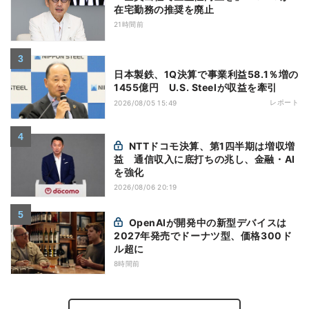
在宅勤務の推奨を廃止
21時間前
日本製鉄、1Q決算で事業利益58.1％増の
1455億円 U.S. Steelが収益を牽引
レポート
2026/08/05 15:49
NTTドコモ決算、第1四半期は増収増
益 通信収入に底打ちの兆し、金融・AI
を強化
2026/08/06 20:19
OpenAIが開発中の新型デバイスは
2027年発売でドーナツ型、価格300ド
ル超に
8時間前