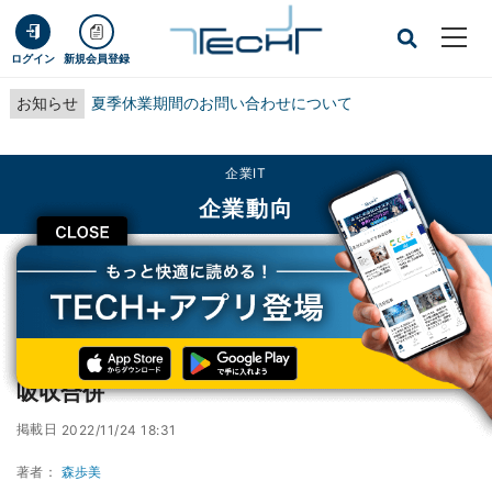
ログイン
新規会員登録
お知らせ
夏季休業期間のお問い合わせについて
企業IT
企業動向
CLOSE
TECH+
企業IT
企業動向
富士通、来年4月に滋賀富士通ソフトウェアを吸収合併
富士通、来年4月に滋賀富士通ソフトウェアを
吸収合併
掲載日
2022/11/24 18:31
著者：
森歩美