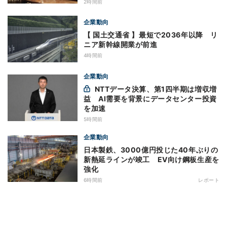
2時間前
企業動向
【 国土交通省 】最短で2036年以降 リ
ニア新幹線開業が前進
4時間前
企業動向
NTTデータ決算、第1四半期は増収増
益 AI需要を背景にデータセンター投資
を加速
5時間前
企業動向
日本製鉄、3000億円投じた40年ぶりの
新熱延ラインが竣工 EV向け鋼板生産を
強化
6時間前
レポート