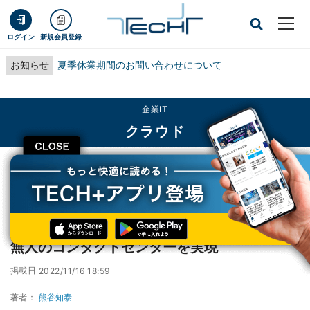
ログイン
新規会員登録
お知らせ
夏季休業期間のお問い合わせについて
企業IT
クラウド
CLOSE
TECH+
企業IT
クラウド
NICEのCXone、AIバーチャルエージェントで無人のコンタクトセンターを実現
NICEのCXone、AIバーチャルエージェントで
無人のコンタクトセンターを実現
掲載日
2022/11/16 18:59
著者：
熊谷知泰