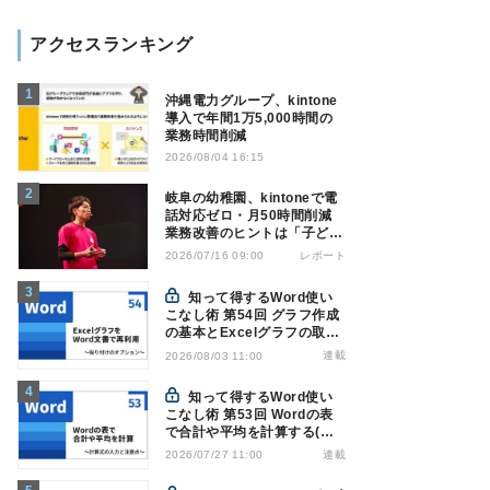
アクセスランキング
沖縄電力グループ、kintone
導入で年間1万5,000時間の
業務時間削減
2026/08/04 16:15
岐阜の幼稚園、kintoneで電
話対応ゼロ・月50時間削減
業務改善のヒントは「子ども
の遊び」
レポート
2026/07/16 09:00
知って得するWord使い
こなし術 第54回 グラフ作成
の基本とExcelグラフの取り
込み方法
連載
2026/08/03 11:00
知って得するWord使い
こなし術 第53回 Wordの表
で合計や平均を計算する(関
数の入力)
連載
2026/07/27 11:00