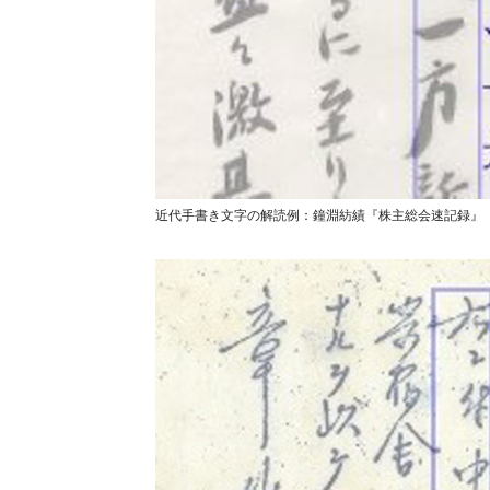
近代手書き文字の解読例：鐘淵紡績『株主総会速記録』