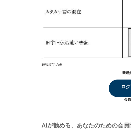
難読文字の例
新規
ログ
会員
AIが勧める、あなたのための会員