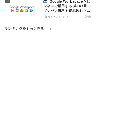
Google Workspaceをビ
ジネスで活用する 第143回
プレゼン資料を読み込むだけ
でナレーション付き動画を作
連載
2026/07/31 11:00
成可能になった「Google
Vids」
ランキングをもっと見る