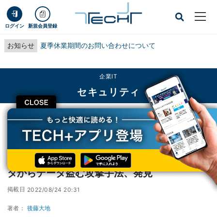
ログイン
新規会員登録
お知らせ
夏季休業期間のお問い合わせについて
企業IT
セキュリティ
CLOSE
TECH+
企業IT
セキュリティ
超音波用いてエアギャップされたコンピュータからデータ盗む攻撃手法、発見
超音波用いてエアギャップされたコンピュー
タからデータ盗む攻撃手法、発見
掲載日
2022/08/24 20:31
著者：
後藤大地