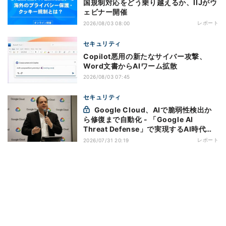
国規制対応をどう乗り越えるか、IIJがウ
ェビナー開催
レポート
2026/08/03 08:00
セキュリティ
Copilot悪用の新たなサイバー攻撃、
Word文書からAIワーム拡散
2026/08/03 07:45
セキュリティ
Google Cloud、AIで脆弱性検出か
ら修復まで自動化 - 「Google AI
Threat Defense」で実現するAI時代の
防御戦略
レポート
2026/07/31 20:19