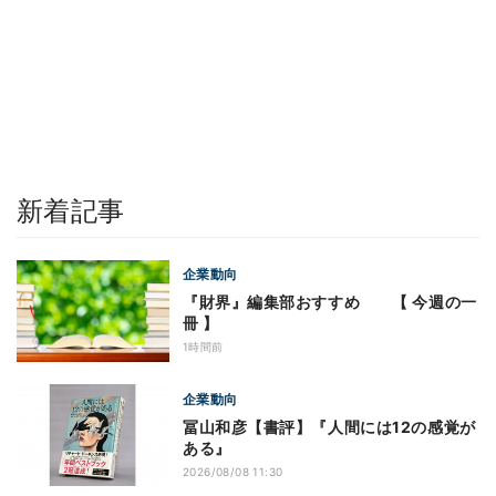
新着記事
企業動向
『財界』編集部おすすめ 【 今週の一
冊 】
1時間前
企業動向
冨山和彦【書評】『人間には12の感覚が
ある』
2026/08/08 11:30