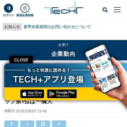
ログイン
新規会員登録
お知らせ
夏季休業期間のお問い合わせについて
企業IT
企業動向
CLOSE
TECH+
企業IT
企業動向
出身大学別年収ランキング、第1位は？年収アップ第1位は一橋大
出身大学別年収ランキング、第1位は？年収ア
ップ第1位は一橋大
掲載日
2022/08/23 13:40