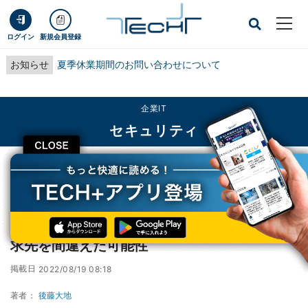
ログイン
新規会員登録
お知らせ
夏季休業期間のお問い合わせについて
企業IT
セキュリティ
CLOSE
TECH+
企業IT
セキュリティ
水道会社にサイバー攻撃、ただし身代金の請求先を間違えた可能性
水道会社にサイバー攻撃、ただし身代金の請
求先を間違えた可能性
掲載日
2022/08/19 08:18
著者：
後藤大地