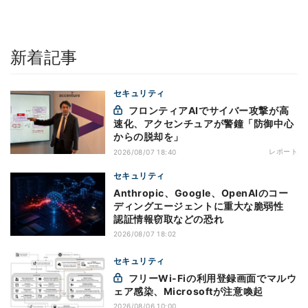
新着記事
セキュリティ
フロンティアAIでサイバー攻撃が高
速化、アクセンチュアが警鐘「防御中心
からの脱却を」
レポート
2026/08/07 18:40
セキュリティ
Anthropic、Google、OpenAIのコー
ディングエージェントに重大な脆弱性
認証情報窃取などの恐れ
2026/08/07 18:02
セキュリティ
フリーWi-Fiの利用登録画面でマルウ
ェア感染、Microsoftが注意喚起
2026/08/06 10:00