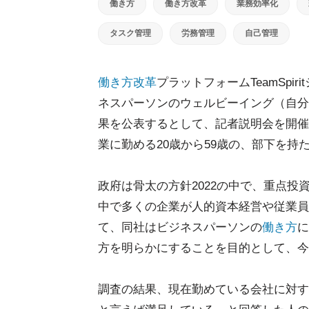
働き方
働き方改革
業務効率化
タスク管理
労務管理
自己管理
働き方改革
プラットフォームTeamSpi
ネスパーソンのウェルビーイング（自分
果を公表するとして、記者説明会を開催
業に勤める20歳から59歳の、部下を持
政府は骨太の方針2022の中で、重点
中で多くの企業が人的資本経営や従業員
て、同社はビジネスパーソンの
働き方
に
方を明らかにすることを目的として、今
調査の結果、現在勤めている会社に対す