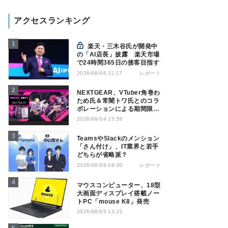
アクセスランキング
楽天・三木谷氏が開発中
の「AI店長」披露 楽天市場
で24時間365日の接客目指す
レポート
2026/08/06 11:17
NEXTGEAR、VTuber角巻わ
ため氏＆常闇トワ氏とのコラ
ボレーションによる期間限定
モデル
2026/08/04 15:56
TeamsやSlackのメンション
「さん付け」、IT業界と若手
どちらが省略派？
レポート
2026/06/09 08:00
マウスコンピューター、18型
大画面ディスプレイ搭載ノー
トPC「mouse K8」発売
2026/08/05 13:21