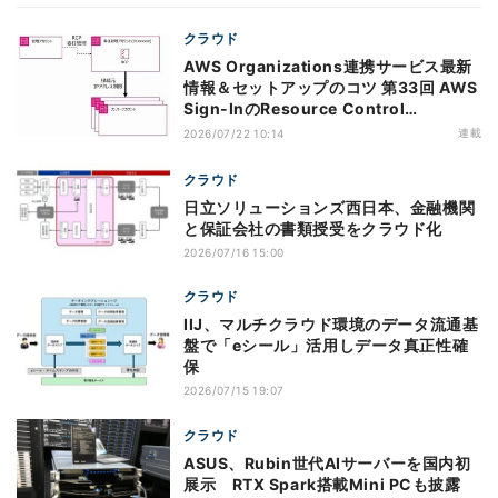
クラウド
AWS Organizations連携サービス最新
情報＆セットアップのコツ 第33回 AWS
Sign-InのResource Control
Policy（RCP）対応のメリットと注意点
連載
2026/07/22 10:14
クラウド
日立ソリューションズ西日本、金融機関
と保証会社の書類授受をクラウド化
2026/07/16 15:00
クラウド
IIJ、マルチクラウド環境のデータ流通基
盤で「eシール」活用しデータ真正性確
保
2026/07/15 19:07
クラウド
ASUS、Rubin世代AIサーバーを国内初
展示 RTX Spark搭載Mini PCも披露