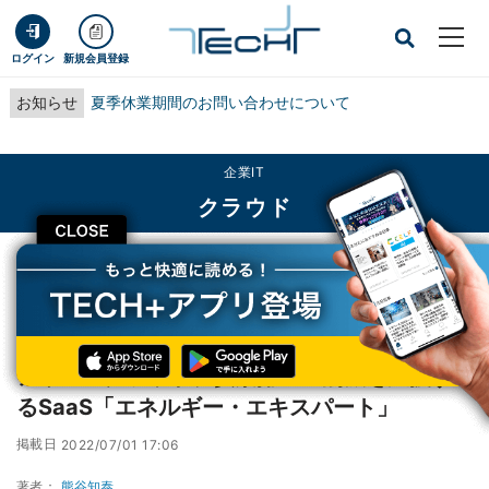
ログイン
新規会員登録
お知らせ
夏季休業期間のお問い合わせについて
企業IT
クラウド
CLOSE
TECH+
企業IT
クラウド
アリババクラウド、炭素排出量削減を支援するSaaS「エネルギー・エキスパー
ト」
アリババクラウド、炭素排出量削減を支援す
るSaaS「エネルギー・エキスパート」
掲載日
2022/07/01 17:06
著者：
熊谷知泰