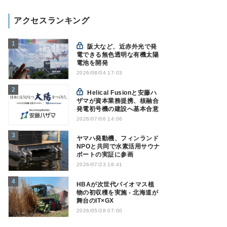
アクセスランキング
阪大など、近赤外光で発
電できる無色透明な有機太陽
電池を開発
2026/08/04 17:03
Helical Fusionと安藤ハ
ザマが資本業務提携、核融合
発電初号機の建設へ基本合意
2026/07/06 14:06
ヤマハ発動機、フィンランド
NPOと共同で水素活用サウナ
ボートの実証に参画
2026/07/23 18:41
HBAが次世代バイオマス植
物の初収穫を実施 - 北海道が
舞台のIT×GX
2026/05/28 07:00