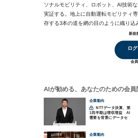
ソナルモビリティ、ロボット、AI技術
実証する。地上に自動運転モビリティ専
存する3本の道を網の目のように織り込
新規
ログ
会員
AIが勧める、あなたのための会員
企業動向
NTTデータ決算、第
1四半期は増収増益 AI
需要を背景にデータセ
ンター投資を加速
企業動向