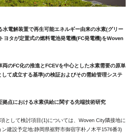
置する水電解装置で再生可能エネルギー由来の水素(グリー
給。トヨタが定置式の燃料電池発電機(FC発電機)をWoven
る物流車両のFC化の推進とFCEVを中心とした水素需要の原単
として成立する基準)の検証およびその需給管理システ
定の実証拠点における水素供給に関する先端技術研究
して検討項目(1)については、Woven City隣接地に
ン建設予定地:静岡県裾野市御宿字朴ノ木平1576番3)