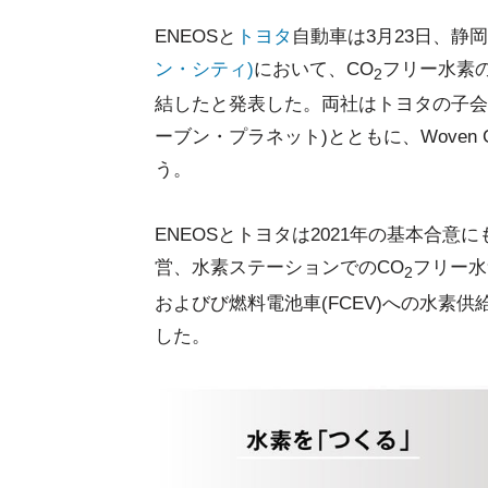
ENEOSと
トヨタ
自動車は3月23日、静
ン・シティ)
において、CO
フリー水素
2
結したと発表した。両社はトヨタの子会
ーブン・プラネット)とともに、Woven
う。
ENEOSとトヨタは2021年の基本合
営、水素ステーションでのCO
フリー水
2
およびび燃料電池車(FCEV)への水素供
した。