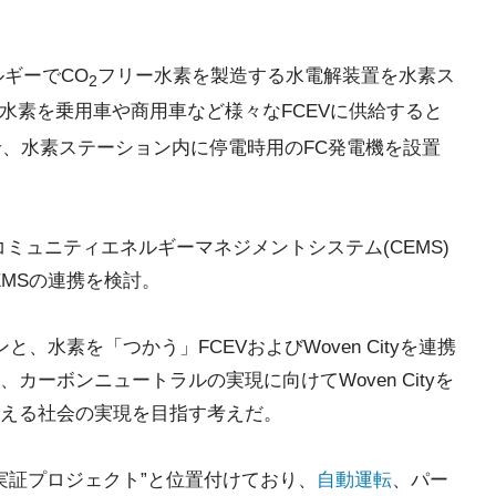
ルギーでCO
フリー水素を製造する水電解装置を水素ス
2
水素を乗用車や商用車など様々なFCEVに供給すると
に供給、水素ステーション内に停電時用のFC発電機を設置
tyのコミュニティエネルギーマネジメントシステム(CEMS)
EMSの連携を検討。
、水素を「つかう」FCEVおよびWoven Cityを連携
ーボンニュートラルの実現に向けてWoven Cityを
える社会の実現を目指す考えだ。
りの実証プロジェクト”と位置付けており、
自動運転
、パー