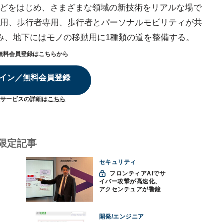
などをはじめ、さまざまな領域の新技術をリアルな場で
用、歩行者専用、歩行者とパーソナルモビリティが共
み、地下にはモノの移動用に1種類の道を整備する。
無料会員登録はこちらから
イン／無料会員登録
サービスの詳細は
こちら
限定記事
セキュリティ
フロンティアAIでサ
イバー攻撃が高速化、
アクセンチュアが警鐘
「防御中心からの脱却
を」
開発/エンジニア