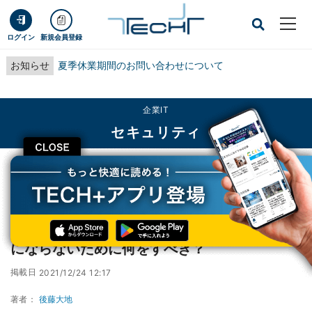
ログイン
新規会員登録
お知らせ
夏季休業期間のお問い合わせについて
企業IT
セキュリティ
CLOSE
TECH+
企業IT
セキュリティ
マルウェアに感染するスマホ増加中、被害者にならないために何をすべき？
マルウェアに感染するスマホ増加中、被害者
にならないために何をすべき？
掲載日
2021/12/24 12:17
著者：
後藤大地