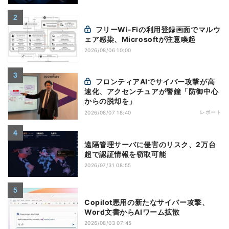
フリーWi-Fiの利用登録画面でマルウ
ェア感染、Microsoftが注意喚起
2026/08/06 10:00
フロンティアAIでサイバー攻撃が高
速化、アクセンチュアが警鐘「防御中心
からの脱却を」
レポート
2026/08/07 18:40
遠隔管理サーバに侵害のリスク、2万台
超で認証情報を窃取可能
2026/07/31 08:55
Copilot悪用の新たなサイバー攻撃、
Word文書からAIワーム拡散
2026/08/03 07:45