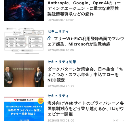
Anthropic、Google、OpenAIのコー
ディングエージェントに重大な脆弱性
認証情報窃取などの恐れ
2026/08/07 18:02
セキュリティ
フリーWi-Fiの利用登録画面でマルウ
ェア感染、Microsoftが注意喚起
2026/08/06 10:00
セキュリティ対策
ダークパターン対策協会、日本生命「ち
ょこつみ・スマホ年金」申込フローを
NDD認定
2026/08/04 20:25
セキュリティ
海外向けWebサイトのプライバシー／各
国規制対応をどう乗り越えるか、IIJがウ
ェビナー開催
レポート
2026/08/03 08:00