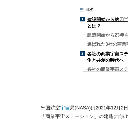
目次
1
建設開始から約四半
とは？
建造開始から23年
選ばれた3社の商業
2
各社の商業宇宙ス
争と共創の時代へ
各社の商業宇宙ス
米国航空
宇宙
局(NASA)は2021年12月
「商業宇宙ステーション」の建造に向け