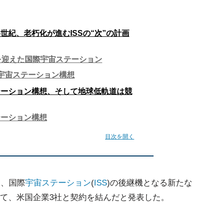
世紀、老朽化が進むISSの“次”の計画
を迎えた国際宇宙ステーション
宇宙ステーション構想
テーション構想、そして地球低軌道は競
テーション構想
目次を開く
2日、国際
宇宙ステーション
(
ISS
)の後継機となる新たな
て、米国企業3社と契約を結んだと発表した。