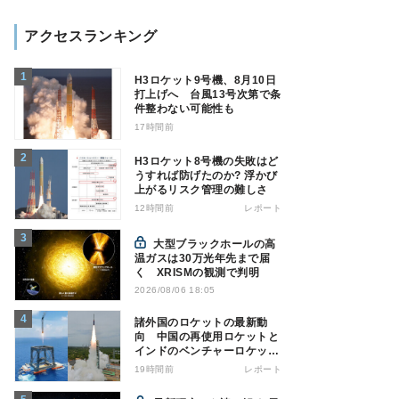
アクセスランキング
H3ロケット9号機、8月10日
打上げへ 台風13号次第で条
件整わない可能性も
17時間前
H3ロケット8号機の失敗はど
うすれば防げたのか? 浮かび
上がるリスク管理の難しさ
12時間前
レポート
大型ブラックホールの高
温ガスは30万光年先まで届
く XRISMの観測で判明
2026/08/06 18:05
諸外国のロケットの最新動
向 中国の再使用ロケットと
インドのベンチャーロケット
の成功
19時間前
レポート