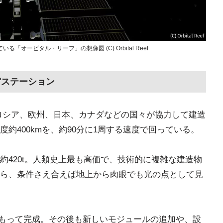
ービタル・リーフ」の想像図 (C) Orbital Reef
宙ステーション
やロシア、欧州、日本、カナダなどの国々が協力して建造
約400kmを、約90分に1周する速度で回っている。
約420t。人類史上最も高価で、技術的に複雑な建造物
ら、条件さえ合えば地上から肉眼でも光の点として見
7月をもって完成。その後も新しいモジュールの追加や、設