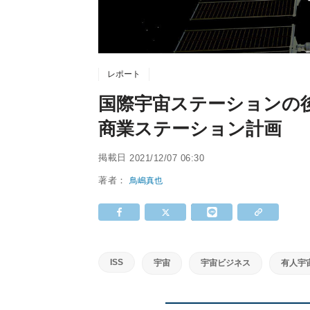
レポート
国際宇宙ステーションの
商業ステーション計画
掲載日
2021/12/07 06:30
著者：
鳥嶋真也
ISS
宇宙
宇宙ビジネス
有人宇