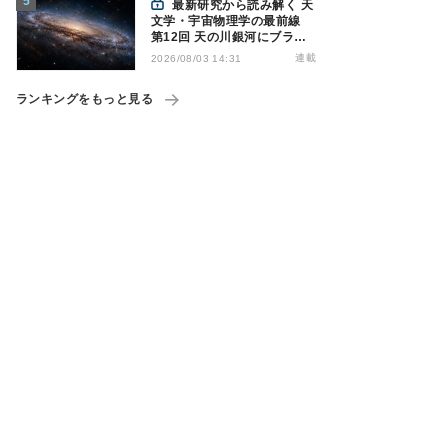
最新研究から読み解く 天
文学・宇宙物理学の最前線
第12回 天の川銀河にブラッ
クホール1億7000万個？ - 大
連載
2026/08/03 14:31
規模計算が描くその分布
ランキングをもっと見る