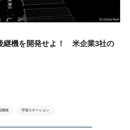
後継機を開発せよ！ 米企業3社の
宙開発
宇宙ステーション