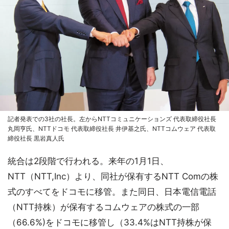
記者発表での3社の社長。左からNTTコミュニケーションズ 代表取締役社長
丸岡亨氏、NTTドコモ 代表取締役社長 井伊基之氏、NTTコムウェア 代表取
締役社長 黒岩真人氏
統合は2段階で行われる。来年の1月1日、
NTT（NTT,Inc）より、同社が保有するNTT Comの株
式のすべてをドコモに移管。また同日、日本電信電話
（NTT持株）が保有するコムウェアの株式の一部
（66.6%)をドコモに移管し（33.4%はNTT持株が保