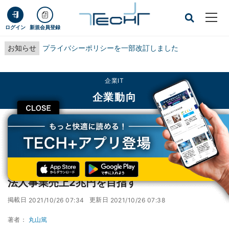
ログイン
新規会員登録
お知らせ
プライバシーポリシーを一部改訂しました
企業IT
企業動向
CLOSE
TECH+
企業IT
企業動向
NTT Com、コムウェアをドコモの子会社化 - 法人事業売上2兆円を目指す
NTT Com、コムウェアをドコモの子会社化 -
法人事業売上2兆円を目指す
掲載日
更新日
2021/10/26 07:34
2021/10/26 07:38
著者：
丸山篤