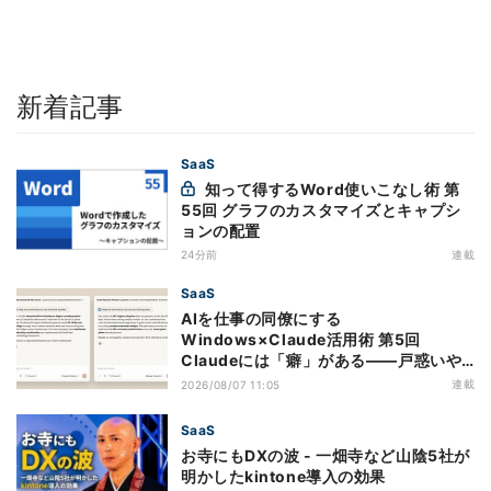
新着記事
SaaS
知って得するWord使いこなし術 第
55回 グラフのカスタマイズとキャプシ
ョンの配置
24分前
連載
SaaS
AIを仕事の同僚にする
Windows×Claude活用術 第5回
Claudeには「癖」がある――戸惑いや
すい7つの仕様
連載
2026/08/07 11:05
SaaS
お寺にもDXの波 - 一畑寺など山陰5社が
明かしたkintone導入の効果