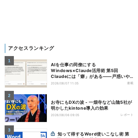
アクセスランキング
AIを仕事の同僚にする
Windows×Claude活用術 第5回
Claudeには「癖」がある――戸惑いや
すい7つの仕様
連載
2026/08/07 11:05
お寺にもDXの波 - 一畑寺など山陰5社が
明かしたkintone導入の効果
レポート
2026/08/06 09:05
知って得するWord使いこなし術 第