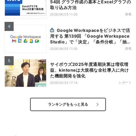
54回 グラフ作成の基本とExcelグラフの
取り込み方法
連載
2026/08/03 11:00
Google Workspaceをビジネスで活
用する 第139回 「Google Workspace
Studio」で「決定」「条件分岐」「抽
出」の使い方を覚えよう
連載
2026/06/05 11:00
サイボウズ2025年度通期決算は増収増
益、kintoneは大規模な全社導入に向け
た機能開発を強化
レポート
2026/02/25 17:14
ランキングをもっと見る