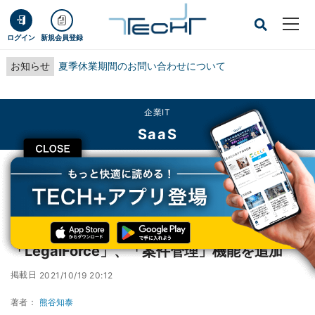
ログイン
新規会員登録
お知らせ
夏季休業期間のお問い合わせについて
企業IT
SaaS
CLOSE
TECH+
企業IT
SaaS
AI契約審査プラットフォーム「LegalForce」、「案件管理」機能を追加
AI契約審査プラットフォーム
「LegalForce」、「案件管理」機能を追加
掲載日
2021/10/19 20:12
著者：
熊谷知泰