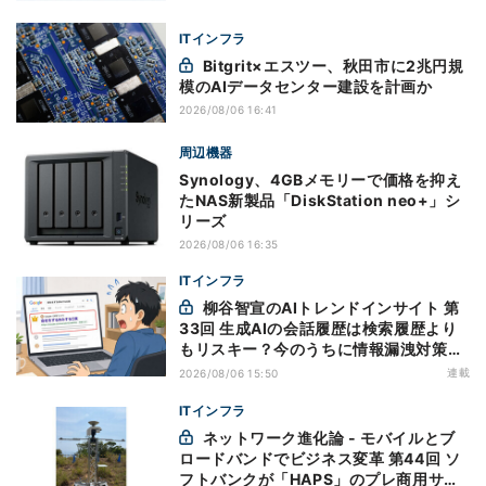
ITインフラ
Bitgrit×エスツー、秋田市に2兆円規
模のAIデータセンター建設を計画か
2026/08/06 16:41
周辺機器
Synology、4GBメモリーで価格を抑え
たNAS新製品「DiskStation neo+」シ
リーズ
2026/08/06 16:35
ITインフラ
柳谷智宣のAIトレンドインサイト 第
33回 生成AIの会話履歴は検索履歴より
もリスキー？今のうちに情報漏洩対策を
万全にしておこう
連載
2026/08/06 15:50
ITインフラ
ネットワーク進化論 - モバイルとブ
ロードバンドでビジネス変革 第44回 ソ
フトバンクが「HAPS」のプレ商用サー