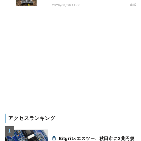
ビス開始を表明、本格的な商用展開のめ
連載
2026/08/06 11:00
どは
アクセスランキング
Bitgrit×エスツー、秋田市に2兆円規