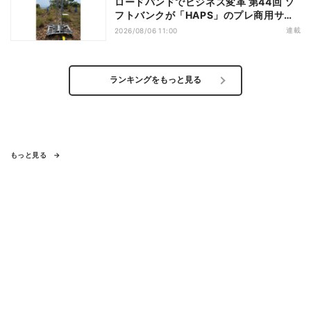
ロードバンドでビジネス変革 第44回 ソ
フトバンクが「HAPS」のプレ商用サー
ビス開始を表明、本格的な商用展開のめ
連載
2026/08/06 11:00
どは
ランキングをもっと見る
もっと見る