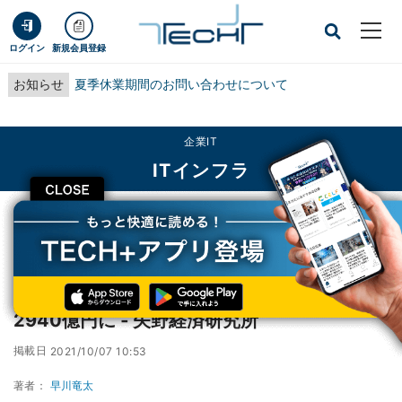
ログイン
新規会員登録
お知らせ
夏季休業期間のお問い合わせについて
企業IT
ITインフラ
CLOSE
TECH+
企業IT
ITインフラ
2030年度国内量子コンピュータ市場は21倍の2940億円に ‐ 矢野経済研究所
2030年度国内量子コンピュータ市場は21倍の
2940億円に ‐ 矢野経済研究所
掲載日
2021/10/07 10:53
著者：
早川竜太