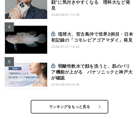
顔”に気付きやすくなる 理科大など発
見
2026/08/07 15:05
琉球大、宮古島沖で世界2例目・日本
初記録の「コモレビアゴアマダイ」発見
2026/07/27 16:43
弱酸性軟水で顔を洗うと、肌のバリ
ア機能が上がる パナソニックと神戸大
が確認
2026/08/06 16:05
ランキングをもっと見る