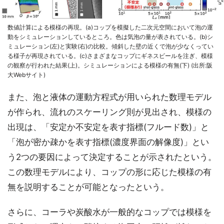
数値計算による模様の再現。(a)コップを模擬した二次元空間において泡の運
動をシミュレーションしているところ。色は気泡の量が表されている。(b)シ
ミュレーション(左)と実験(右)の比較。傾斜した壁の近くで泡が少なくってい
る様子が再現されている。(c)さまざまなコップにギネスビールを注ぎ、模様
の観察が行われた結果(上)。シミュレーションによる模様の有無(下) (出所:阪
大Webサイト)
また、泡と液体の運動方程式が用いられた数理モデル
が作られ、流れのスケーリング則が見出され、模様の
出現は、「安定か不安定を表す指標(フルード数)」と
「泡が密か疎かを表す指標(濃度界面の解像度)」とい
う2つの要因によって決定することが示されたという。
この数理モデルにより、コップの形に応じた模様の有
無を説明することが可能となったという。
さらに、コーラや炭酸水が一般的なコップでは模様を