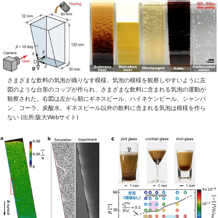
さまざまな飲料の気泡が織りなす模様。気泡の模様を観察しやすいように左
図のような台形のコップが作られ、さまざまな飲料に含まれる気泡の運動が
観察された。右図は左から順にギネスビール、ハイネケンビール、シャンパ
ン、コーラ、炭酸水。ギネスビール以外の飲料に含まれる気泡は模様を作ら
ない (出所:阪大Webサイト)