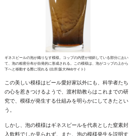
ギネスビールの泡が織りなす模様。コップの内壁が傾斜している部分におい
て、泡の粗密分布が自発的に形成される。この模様は、泡がコップの上から
下へと移動する際に現れる (出所:阪大Webサイト)
この美しい模様はビール愛好家以外にも、科学者たち
の心を惹きつけるようで、渡村助教らはこれまでの研
究で、模様が発生する仕組みを明らかにしてきたとい
う。
しかし、泡の模様はギネスビールを代表とした窒素封
入飲料でしか見られず、また、泡の模様発生を説明す