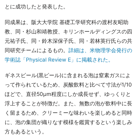
とに成功したと発表した。
同成果は、阪大大学院 基礎工学研究科の渡村友昭助
教、同・杉山和靖教授、キリンホールディングスの四
元祐子氏、同・鈴木深保子氏、同・若林英行氏らの共
同研究チームによるもの。
詳細は、米物理学会発行の
学術誌「Physical Review E」に掲載された。
ギネスビール(黒ビール)に含まれる泡は窒素ガスによ
って作られているため、炭酸飲料と比べて寸法が1/10
ほどで、直径50μm程度にしか成長せず、ゆっくりと
浮上することが特徴だ。また、無数の泡が飲料中に長
く留まるため、クリーミーな味わいを楽しめると同時
に、泡の集団が織りなす模様を鑑賞するという楽しみ
方もあるという。