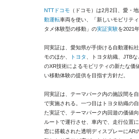
NTTドコモ
（ドコモ）は2月2日、愛・地
動運転
車両を使い、「新しいモビリティ
タメ体験型の移動」の
実証実験
を202
同実証は、愛知県が手掛ける自動運転社
モのほか、
トヨタ
、トヨタ紡織、JTB
のXR技術によるモビリティの新たな価
い移動体験の提供を目指す方針だ。
同実証は、テーマパーク内の施設間を自
で実施される。一つ目はトヨタ紡織の自
た実証で、テーマパーク内回遊の価値向
ルートで運行させ、車内で、走行位置に
窓に搭載された透明ディスプレーにAR