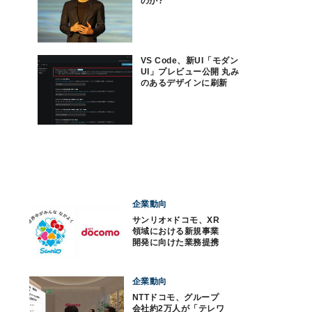
のか?
VS Code、新UI「モダン
UI」プレビュー公開 丸み
のあるデザインに刷新
企業動向
サンリオ×ドコモ、XR
領域における新規事業
開発に向けた業務提携
に合意
企業動向
NTTドコモ、グループ
会社約2万人が「テレワ