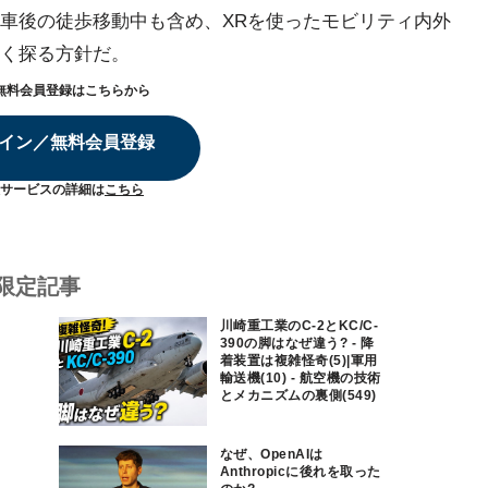
車後の徒歩移動中も含め、XRを使ったモビリティ内外
く探る方針だ。
無料会員登録はこちらから
イン／無料会員登録
サービスの詳細は
こちら
限定記事
川崎重工業のC-2とKC/C-
390の脚はなぜ違う? - 降
着装置は複雑怪奇(5)|軍用
輸送機(10) - 航空機の技術
とメカニズムの裏側(549)
なぜ、OpenAIは
Anthropicに後れを取った