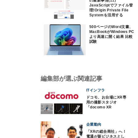
の最新事情(11)
JavaScriptでファイル管
理!Origin Private File
Systemを活用する
500ページのWord文書、
MacBookがWindows PC
より高速に開く結果 比較
試験
編集部が選ぶ関連記事
ITインフラ
ドコモ、お台場にXR専
用の撮影スタジオ
「docomo XR
Studio」を開設
企業動向
「XRの総合商社」へ！
電通が新ビジネスとし