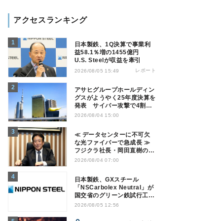
アクセスランキング
日本製鉄、1Q決算で事業利
益58.1％増の1455億円
U.S. Steelが収益を牽引
レポート
2026/08/05 15:49
アサヒグループホールディン
グスがようやく25年度決算を
発表 サイバー攻撃で4割減
益
2026/08/04 15:00
≪ データセンターに不可欠
な光ファイバーで急成長 ≫
フジクラ社長・岡田直樹の技
術論「見えない技術優位性、
2026/08/04 07:00
見えない差別化でトップの座
を！」
日本製鉄、GXスチール
「NSCarbolex Neutral」が
国交省のグリーン鉄試行工事
に採用
2026/08/05 12:56