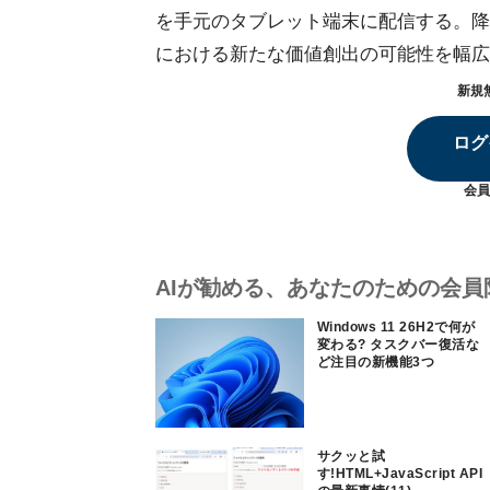
を手元のタブレット端末に配信する。降
における新たな価値創出の可能性を幅広
新規
ログ
会員
AIが勧める、あなたのための会員
Windows 11 26H2で何が
変わる? タスクバー復活な
ど注目の新機能3つ
サクッと試
す!HTML+JavaScript API