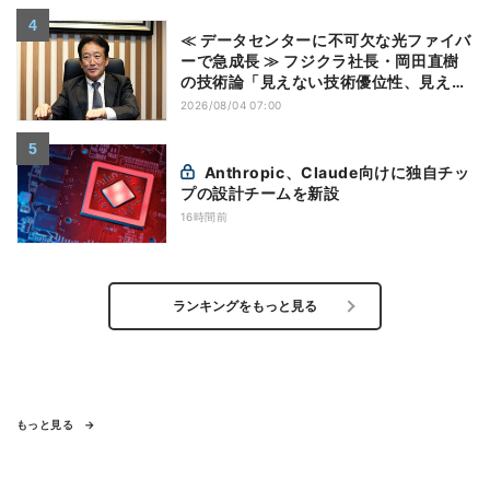
≪ データセンターに不可欠な光ファイバ
ーで急成長 ≫ フジクラ社長・岡田直樹
の技術論「見えない技術優位性、見えな
い差別化でトップの座を！」
2026/08/04 07:00
Anthropic、Claude向けに独自チッ
プの設計チームを新設
16時間前
ランキングをもっと見る
もっと見る