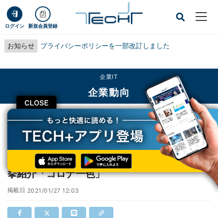
ログイン
新規会員登録
お知らせ
プライバシーポリシーを一部改訂しました
企業IT
企業動向
CLOSE
TECH+
企業IT
企業動向
第34回サラリーマン川柳優秀100句決定、一挙紹介「コロナ一色」
第34回サラリーマン川柳優秀100句決定、一
挙紹介「コロナ一色」
掲載日
2021/01/27 12:03