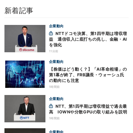
新着記事
企業動向
NTTドコモ決算、第1四半期は増収増
益 通信収入に底打ちの兆し、金融・AI
を強化
11分前
企業動向
【株価はどう動く？】「AI革命相場」の
第1幕が終了、FRB議長・ウォーシュ氏
の動向にも注意
1時間前
企業動向
NTT、第1四半期は増収増益で過去最
高 IOWNや分散GPUの取り組みを説明
1時間前
企業動向