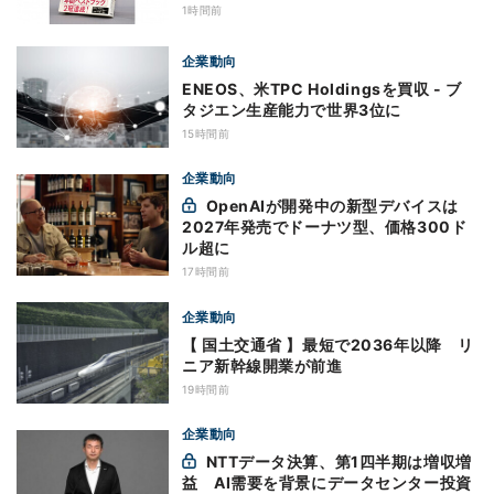
1時間前
企業動向
ENEOS、米TPC Holdingsを買収 - ブ
タジエン生産能力で世界3位に
15時間前
企業動向
OpenAIが開発中の新型デバイスは
2027年発売でドーナツ型、価格300ド
ル超に
17時間前
企業動向
【 国土交通省 】最短で2036年以降 リ
ニア新幹線開業が前進
19時間前
企業動向
NTTデータ決算、第1四半期は増収増
益 AI需要を背景にデータセンター投資