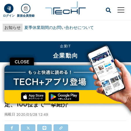
ログイン
新規会員登録
お知らせ
夏季休業期間のお問い合わせについて
企業IT
企業動向
CLOSE
TECH+
企業IT
企業動向
第33回「サラリーマン川柳」ベスト10が決定、100位まで一挙紹介
第33回「サラリーマン川柳」ベスト10が決
定、100位まで一挙紹介
掲載日
2020/05/28 12:49