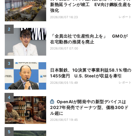
新熱延ラインが竣工 EV向け鋼板生産を
強化
レポート
2026/08/07 16:23
「全員出社で生産性向上を」 GMOが
在宅勤務の推奨を廃止
2026/08/07 07:00
日本製鉄、1Q決算で事業利益58.1％増の
1455億円 U.S. Steelが収益を牽引
レポート
2026/08/05 15:49
OpenAIが開発中の新型デバイスは
2027年発売でドーナツ型、価格300ド
ル超に
2026/08/07 19:45