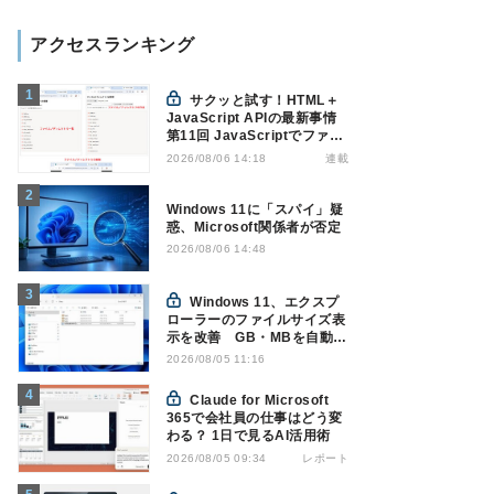
アクセスランキング
サクッと試す！HTML＋
JavaScript APIの最新事情
第11回 JavaScriptでファイ
ル管理！Origin Private File
連載
2026/08/06 14:18
Systemを活用する
Windows 11に「スパイ」疑
惑、Microsoft関係者が否定
2026/08/06 14:48
Windows 11、エクスプ
ローラーのファイルサイズ表
示を改善 GB・MBを自動表
示へ
2026/08/05 11:16
Claude for Microsoft
365で会社員の仕事はどう変
わる？ 1日で見るAI活用術
レポート
2026/08/05 09:34