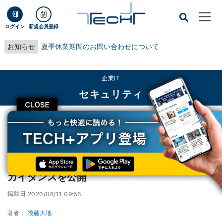
ログイン
新規会員登録
お知らせ
夏季休業期間のお問い合わせについて
企業IT
セキュリティ
CLOSE
TECH+
企業IT
セキュリティ
米国家安全保障局が位置情報の保護に関するガイダンスを公開
米国家安全保障局が位置情報の保護に関する
ガイダンスを公開
掲載日
2020/08/11 09:56
著者：
後藤大地