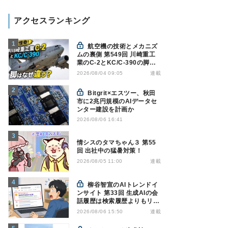
アクセスランキング
航空機の技術とメカニズ
ムの裏側 第549回 川崎重工
業のC-2とKC/C-390の脚は
なぜ違う? - 降着装置は複雑
連載
2026/08/04 09:05
怪奇(5)|軍用輸送機(10)
Bitgrit×エスツー、秋田
市に2兆円規模のAIデータセ
ンター建設を計画か
2026/08/06 16:41
情シスのタマちゃん３ 第55
回 出社中の猛暑対策！
連載
2026/08/05 11:00
柳谷智宣のAIトレンドイ
ンサイト 第33回 生成AIの会
話履歴は検索履歴よりもリス
キー？今のうちに情報漏洩対
連載
2026/08/06 15:50
策を万全にしておこう