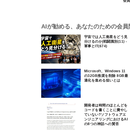
会員
AIが勧める、あなたのための会員
宇宙では人工衛星をどう見
分けるのか|戦闘識別(11) -
軍事とIT(674)
Microsoft、Windows 11
の32GB推奨を削除 8GB最
適化を進める狙いとは
開発者は時間のほとんどを
コードを書くことに費やし
ていない?ソフトウェアエ
ンジニアリングにおけるAI
の8つの神話への賛否