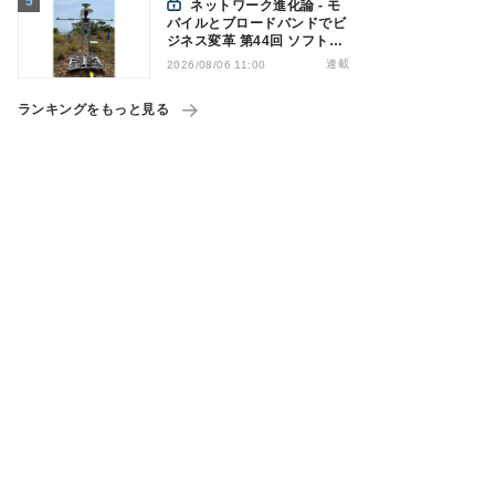
ネットワーク進化論 - モ
バイルとブロードバンドでビ
ジネス変革 第44回 ソフトバ
ンクが「HAPS」のプレ商用
連載
2026/08/06 11:00
サービス開始を表明、本格的
な商用展開のめどは
ランキングをもっと見る