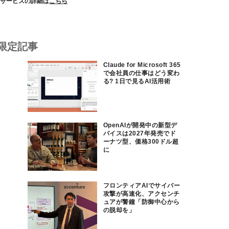
サービスの詳細は
こちら
限定記事
Claude for Microsoft 365
で会社員の仕事はどう変わ
る? 1日で見るAI活用術
OpenAIが開発中の新型デ
バイスは2027年発売でド
ーナツ型、価格300ドル超
に
フロンティアAIでサイバー
攻撃が高速化、アクセンチ
ュアが警鐘「防御中心から
の脱却を」