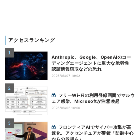
アクセスランキング
Anthropic、Google、OpenAIのコー
ディングエージェントに重大な脆弱性
認証情報窃取などの恐れ
2026/08/07 18:02
フリーWi-Fiの利用登録画面でマルウ
ェア感染、Microsoftが注意喚起
2026/08/06 10:00
フロンティアAIでサイバー攻撃が高
速化、アクセンチュアが警鐘「防御中心
からの脱却を」