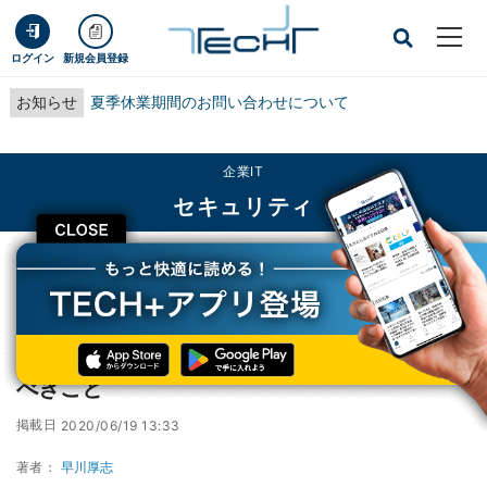
ログイン
新規会員登録
お知らせ
夏季休業期間のお問い合わせについて
企業IT
セキュリティ
CLOSE
TECH+
企業IT
セキュリティ
個人情報保護法の改正を機に企業が取り組むべきこと
個人情報保護法の改正を機に企業が取り組む
べきこと
掲載日
2020/06/19 13:33
著者：
早川厚志