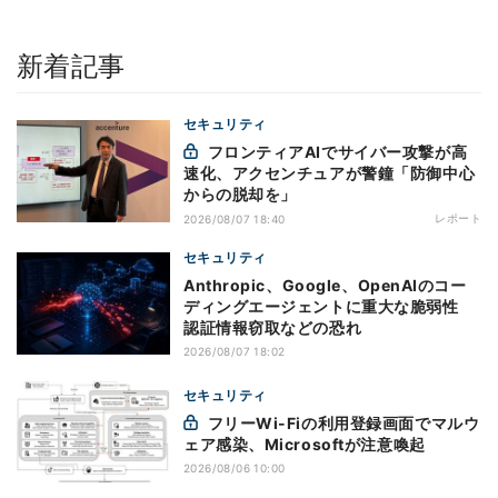
新着記事
セキュリティ
フロンティアAIでサイバー攻撃が高
速化、アクセンチュアが警鐘「防御中心
からの脱却を」
レポート
2026/08/07 18:40
セキュリティ
Anthropic、Google、OpenAIのコー
ディングエージェントに重大な脆弱性
認証情報窃取などの恐れ
2026/08/07 18:02
セキュリティ
フリーWi-Fiの利用登録画面でマルウ
ェア感染、Microsoftが注意喚起
2026/08/06 10:00