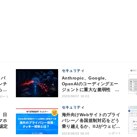
セキュリティ
Anthropic、Google、
ンチ
OpenAIのコーディングエー
らの
ジェントに重大な脆弱性 認
証情報窃取などの恐れ
2026/08/07 18:02
ポート
セキュリティ
、日
海外向けWebサイトのプライ
マホ
バシー／各国規制対応をどう
認定
乗り越えるか、IIJがウェビナ
ー開催
レポート
2026/08/03 08:00