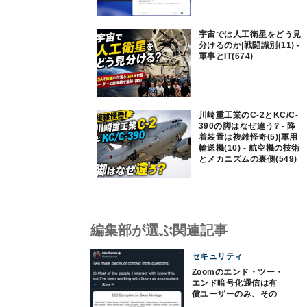
宇宙では人工衛星をどう見
分けるのか|戦闘識別(11) -
軍事とIT(674)
川崎重工業のC-2とKC/C-
390の脚はなぜ違う? - 降
着装置は複雑怪奇(5)|軍用
輸送機(10) - 航空機の技術
とメカニズムの裏側(549)
編集部が選ぶ関連記事
セキュリティ
Zoomのエンド・ツー・
エンド暗号化通信は有
償ユーザーのみ、その
理由は？