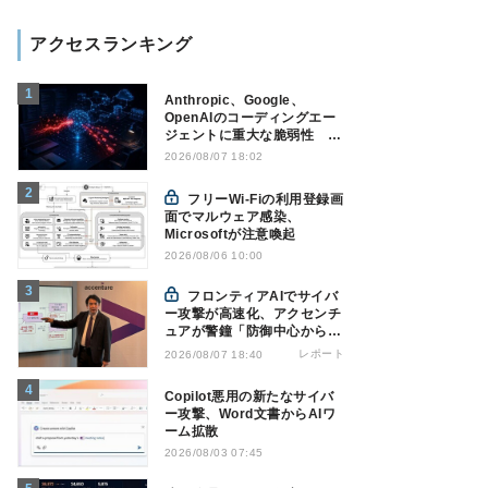
アクセスランキング
Anthropic、Google、
OpenAIのコーディングエー
ジェントに重大な脆弱性 認
証情報窃取などの恐れ
2026/08/07 18:02
フリーWi-Fiの利用登録画
面でマルウェア感染、
Microsoftが注意喚起
2026/08/06 10:00
フロンティアAIでサイバ
ー攻撃が高速化、アクセンチ
ュアが警鐘「防御中心からの
脱却を」
レポート
2026/08/07 18:40
Copilot悪用の新たなサイバ
ー攻撃、Word文書からAIワ
ーム拡散
2026/08/03 07:45