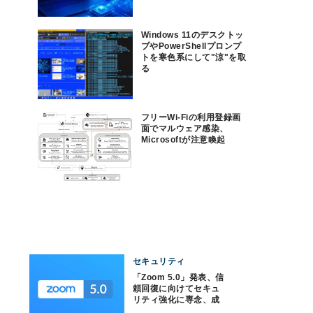
Windows 11のデスクトッ
プやPowerShellプロンプ
トを寒色系にして"涼"を取
る
フリーWi-Fiの利用登録画
面でマルウェア感染、
Microsoftが注意喚起
セキュリティ
「Zoom 5.0」発表、信
頼回復に向けてセキュ
リティ強化に専念、成
果第一弾