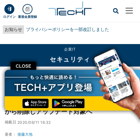
ログイン
新規会員登録
お知らせ
プライバシーポリシーを一部改訂しました
企業IT
セキュリティ
CLOSE
TECH+
企業IT
セキュリティ
Windows 10、LinuxカーネルをOSイメージから削除しアップデート対象へ
Windows 10、LinuxカーネルをOSイメージ
から削除しアップデート対象へ
掲載日
2020/06/11 16:32
著者：
後藤大地