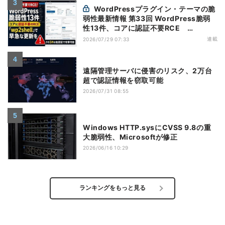
WordPressプラグイン・テーマの脆
弱性最新情報 第33回 WordPress脆弱
性13件、コアに認証不要RCE
「wp2shell」で早急な更新を【7月16日
連載
2026/07/29 07:33
～7月22日】
遠隔管理サーバに侵害のリスク、2万台
超で認証情報を窃取可能
2026/07/31 08:55
Windows HTTP.sysにCVSS 9.8の重
大脆弱性、Microsoftが修正
2026/06/16 10:29
ランキングをもっと見る