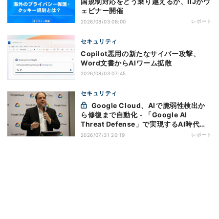
国規制対応をどう乗り越えるか、IIJがウ
ェビナー開催
レポート
2026/08/03 08:00
セキュリティ
Copilot悪用の新たなサイバー攻撃、
Word文書からAIワーム拡散
2026/08/03 07:45
セキュリティ
Google Cloud、AIで脆弱性検出か
ら修復まで自動化 - 「Google AI
Threat Defense」で実現するAI時代の
防御戦略
レポート
2026/07/31 20:19