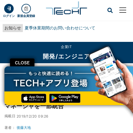
ログイン
新規会員登録
お知らせ
夏季休業期間のお問い合わせについて
企業IT
開発/エンジニア
CLOSE
TECH+
企業IT
開発/エンジニア
Windows 10 Build 19536、設定にデバイスマネージャを一部統合
Windows 10 Build 19536、設定にデバイス
マネージャを一部統合
掲載日
2019/12/20 09:26
著者：
後藤大地