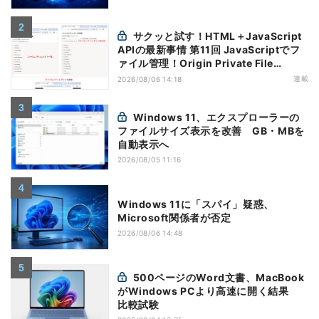
サクッと試す！HTML＋JavaScript
APIの最新事情 第11回 JavaScriptでフ
ァイル管理！Origin Private File
Systemを活用する
連載
2026/08/06 14:18
Windows 11、エクスプローラーの
ファイルサイズ表示を改善 GB・MBを
自動表示へ
2026/08/05 11:16
Windows 11に「スパイ」疑惑、
Microsoft関係者が否定
2026/08/06 14:48
500ページのWord文書、MacBook
がWindows PCより高速に開く結果
比較試験