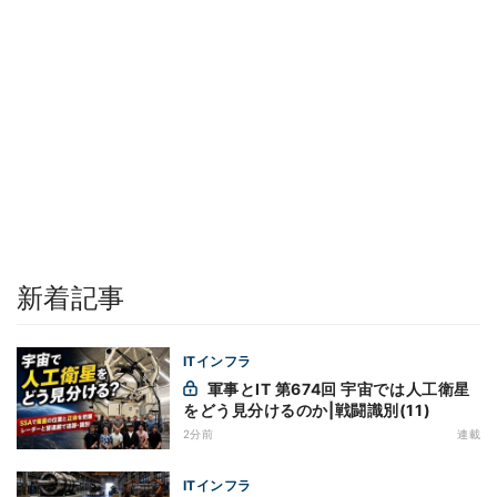
新着記事
ITインフラ
軍事とIT 第674回 宇宙では人工衛星
をどう見分けるのか|戦闘識別(11)
2分前
連載
ITインフラ