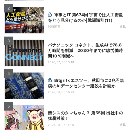
軍事とIT 第674回 宇宙では人工衛星
をどう見分けるのか|戦闘識別(11)
10時間前
連載
パナソニック コネクト、生成AIで78.8
万時間を削減 2030年までに総労働時
間10％削減へ
2026/07/30 13:18
Bitgrit×エスツー、秋田市に2兆円規
模のAIデータセンター建設を計画か
2026/08/06 16:41
情シスのタマちゃん３ 第55回 出社中の
猛暑対策！
連載
2026/08/05 11:00