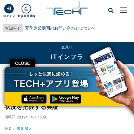
ログイン
新規会員登録
お知らせ
夏季休業期間のお問い合わせについて
企業IT
ITインフラ
CLOSE
TECH+
企業IT
ITインフラ
ワイパーの稼働状況と気象データから周辺の状況を把握する実証
ワイパーの稼働状況と気象データから周辺の
状況を把握する実証
掲載日
2019/11/01 15:28
著者：
岩井 健太