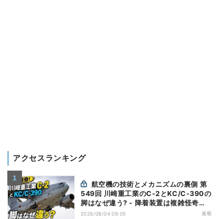
アクセスランキング
航空機の技術とメカニズムの裏側 第
549回 川崎重工業のC-2とKC/C-390の
脚はなぜ違う? - 降着装置は複雑怪奇
(5)|軍用輸送機(10)
連載
2026/08/04 09:05