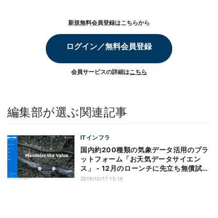
新規無料会員登録はこちらから
ログイン／無料会員登録
会員サービスの詳細は
こちら
編集部が選ぶ関連記事
ITインフラ
国内約200種類の気象データ活用のプラ
ットフォーム「お天気データサイエン
ス」 - 12月のローンチに先立ち無償試験
提供
2019/10/17 15:19