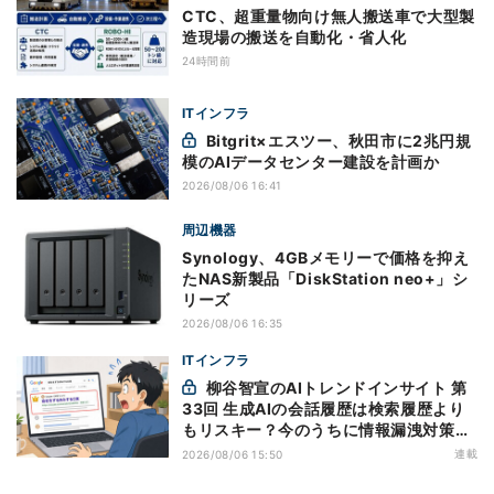
CTC、超重量物向け無人搬送車で大型製
造現場の搬送を自動化・省人化
24時間前
ITインフラ
Bitgrit×エスツー、秋田市に2兆円規
模のAIデータセンター建設を計画か
2026/08/06 16:41
周辺機器
Synology、4GBメモリーで価格を抑え
たNAS新製品「DiskStation neo+」シ
リーズ
2026/08/06 16:35
ITインフラ
柳谷智宣のAIトレンドインサイト 第
33回 生成AIの会話履歴は検索履歴より
もリスキー？今のうちに情報漏洩対策を
万全にしておこう
連載
2026/08/06 15:50