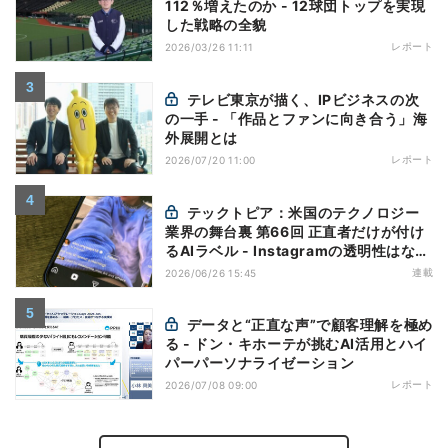
112％増えたのか - 12球団トップを実現
した戦略の全貌
レポート
2026/03/26 11:11
テレビ東京が描く、IPビジネスの次
の一手 - 「作品とファンに向き合う」海
外展開とは
レポート
2026/07/20 11:00
テックトピア：米国のテクノロジー
業界の舞台裏 第66回 正直者だけが付け
るAIラベル - Instagramの透明性はなぜ
逆効果になり得るのか
連載
2026/06/26 15:45
データと“正直な声”で顧客理解を極め
る - ドン・キホーテが挑むAI活用とハイ
パーパーソナライゼーション
レポート
2026/07/08 09:00