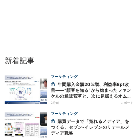
新着記事
マーケティング
年間購入金額20%増、利益率8pt改
善——“顧客を知る”から始まったファン
ケルの通販変革と、次に見据えるオムニ
チャネル
2分前
レポート
マーケティング
購買データで「売れるメディア」を
つくる、セブン-イレブンのリテールメ
ディア戦略