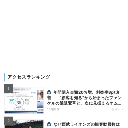
アクセスランキング
年間購入金額20%増、利益率8pt改
善——“顧客を知る”から始まったファン
ケルの通販変革と、次に見据えるオムニ
チャネル
13時間前
レポート
なぜ西武ライオンズの観客動員数は