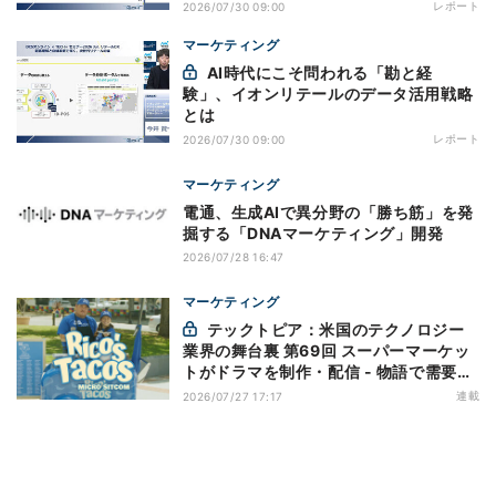
レポート
2026/07/30 09:00
マーケティング
AI時代にこそ問われる「勘と経
験」、イオンリテールのデータ活用戦略
とは
レポート
2026/07/30 09:00
マーケティング
電通、生成AIで異分野の「勝ち筋」を発
掘する「DNAマーケティング」開発
2026/07/28 16:47
マーケティング
テックトピア：米国のテクノロジー
業界の舞台裏 第69回 スーパーマーケッ
トがドラマを制作・配信 - 物語で需要を
演出する小売メディア
連載
2026/07/27 17:17