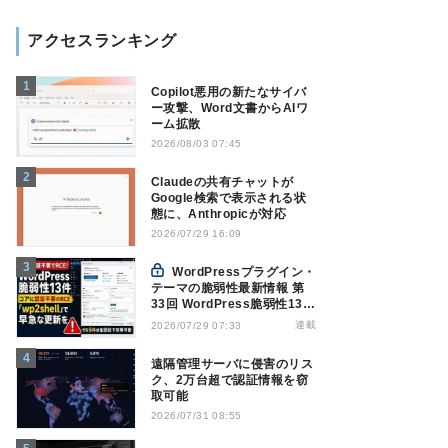
アクセスランキング
Copilot悪用の新たなサイバ
ー攻撃、Word文書からAIワ
ーム拡散
2026/08/03 07:45
Claudeの共有チャットが
Google検索で表示される状
態に、Anthropicが対応
2026/07/29 16:09
WordPressプラグイン・
テーマの脆弱性最新情報 第
33回 WordPress脆弱性13
件、コアに認証不要RCE
連載
2026/07/29 07:33
「wp2shell」で早急な更新
を【7月16日～7月22日】
遠隔管理サーバに侵害のリス
ク、2万台超で認証情報を窃
取可能
2026/07/31 08:55