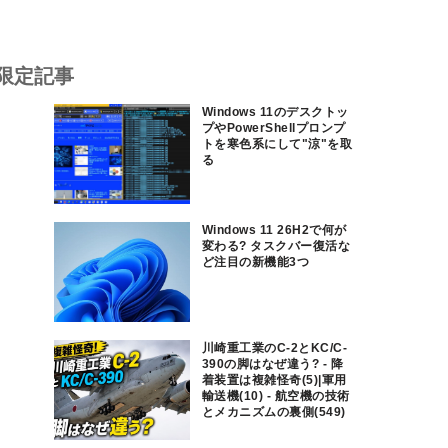
限定記事
Windows 11のデスクトッ
プやPowerShellプロンプ
トを寒色系にして"涼"を取
る
Windows 11 26H2で何が
変わる? タスクバー復活な
ど注目の新機能3つ
川崎重工業のC-2とKC/C-
390の脚はなぜ違う? - 降
着装置は複雑怪奇(5)|軍用
輸送機(10) - 航空機の技術
とメカニズムの裏側(549)