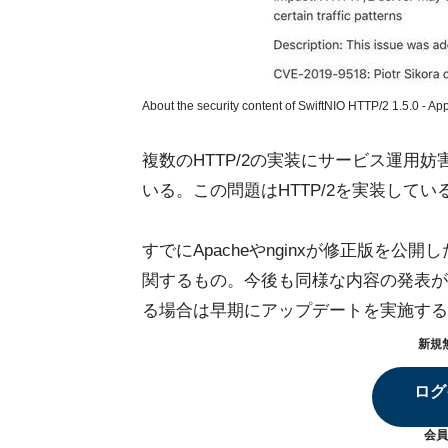
About the security content of SwiftNIO HTTP/2 1.5.0 - Ap
複数のHTTP/2の実装にサービス運用
いる。この問題はHTTP/2を実装して
すでにApacheやnginxが修正版を公開
関するもの。今後も同様な内容の発表が
る場合は早期にアップデートを実施する
新規
ログ
会員