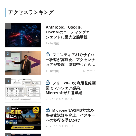
アクセスランキング
Anthropic、Google、
OpenAIのコーディングエー
ジェントに重大な脆弱性 認
証情報窃取などの恐れ
19時間前
フロンティアAIでサイバ
ー攻撃が高速化、アクセンチ
ュアが警鐘「防御中心からの
脱却を」
19時間前
レポート
フリーWi-Fiの利用登録画
面でマルウェア感染、
Microsoftが注意喚起
2026/08/06 10:00
MicrosoftがSMS方式の
多要素認証を廃止、パスキー
への移行を呼びかけ
2026/05/21 12:57