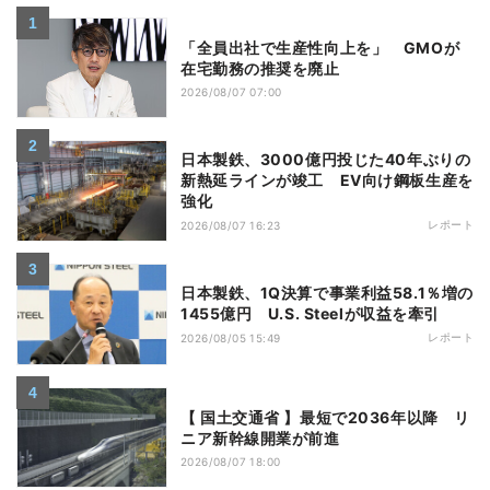
「全員出社で生産性向上を」 GMOが
在宅勤務の推奨を廃止
2026/08/07 07:00
日本製鉄、3000億円投じた40年ぶりの
新熱延ラインが竣工 EV向け鋼板生産を
強化
レポート
2026/08/07 16:23
日本製鉄、1Q決算で事業利益58.1％増の
1455億円 U.S. Steelが収益を牽引
レポート
2026/08/05 15:49
【 国土交通省 】最短で2036年以降 リ
ニア新幹線開業が前進
2026/08/07 18:00