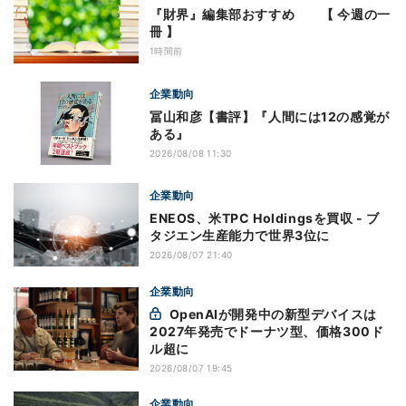
『財界』編集部おすすめ 【 今週の一
冊 】
1時間前
企業動向
冨山和彦【書評】『人間には12の感覚が
ある』
2026/08/08 11:30
企業動向
ENEOS、米TPC Holdingsを買収 - ブ
タジエン生産能力で世界3位に
2026/08/07 21:40
企業動向
OpenAIが開発中の新型デバイスは
2027年発売でドーナツ型、価格300ド
ル超に
2026/08/07 19:45
企業動向