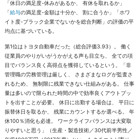
「休日の満足度-休みがあるか、 有休を取れるか」
「
給与
の満足度-金額は十分か、 割に合うか」「ホワ
イト度-ブラック企業でないかを総合判断」の評価の平
均点に基づいている。
第1位はトヨタ自動車だった（総合評価3.93）。 働く
従業員のやりがいがうかがえる声も目立ち、 全ての項
目でバランス良く高得点を獲得しているという。「非
管理職の労務管理は厳しく、 さまざまなログが監査さ
れるため、 無制限に残業できない仕組みがある。 仕事
量は多いので限られた時間の中で効率良くアウトプッ
トを出すことが必要。 休日に出勤する場合は、 平日に
振替休日を取るか、 残業にカウントするか選べる。 年
休100％消化も必達。 ワークライフバランスは大変取
りやすいと思う」（生産・製造技術／30代前半男性／