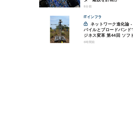
8分前
ITインフラ
ネットワーク進化論 - モ
バイルとブロードバンド
ジネス変革 第44回 ソフ
ンクが「HAPS」のプレ
6時間前
サービス開始を表明、本
な商用展開のめどは