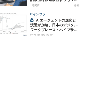
キー？今のうちに情報漏洩対
1時間前
連載
策を万全にしておこう
ITインフラ
AIエージェントの進化と
浸透が加速、日本のデジタル
ワークプレース・ハイプサイ
クルをガートナーが発表
2026/08/05 15:22