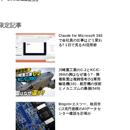
限定記事
Claude for Microsoft 365
で会社員の仕事はどう変わ
る? 1日で見るAI活用術
川崎重工業のC-2とKC/C-
390の脚はなぜ違う? - 降
着装置は複雑怪奇(5)|軍用
輸送機(10) - 航空機の技術
とメカニズムの裏側(549)
Bitgrit×エスツー、秋田市
に2兆円規模のAIデータセ
ンター建設を計画か