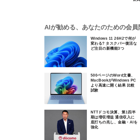
AIが勧める、あなたのための会員
Windows 11 26H2で何が
変わる? タスクバー復活な
ど注目の新機能3つ
500ページのWord文書、
MacBookがWindows PC
より高速に開く結果 比較
試験
NTTドコモ決算、第1四半
期は増収増益 通信収入に
底打ちの兆し、金融・AIを
強化