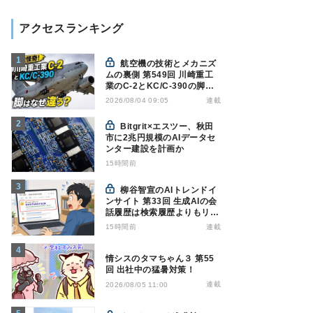
アクセスランキング
航空機の技術とメカニズ
ムの裏側 第549回 川崎重工
業のC-2とKC/C-390の脚は
なぜ違う? - 降着装置は複雑
連載
2026/08/04 09:05
怪奇(5)|軍用輸送機(10)
Bitgrit×エスツー、秋田
市に2兆円規模のAIデータセ
ンター建設を計画か
15時間前
柳谷智宣のAIトレンドイ
ンサイト 第33回 生成AIの会
話履歴は検索履歴よりもリス
キー？今のうちに情報漏洩対
15時間前
連載
策を万全にしておこう
情シスのタマちゃん３ 第55
回 出社中の猛暑対策！
連載
2026/08/05 11:00