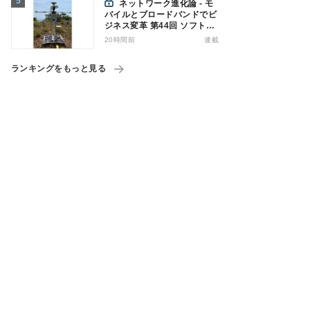
ネットワーク進化論 - モ
バイルとブロードバンドでビ
ジネス変革 第44回 ソフトバ
ンクが「HAPS」のプレ商用
20時間前
連載
サービス開始を表明、本格的
な商用展開のめどは
ランキングをもっと見る