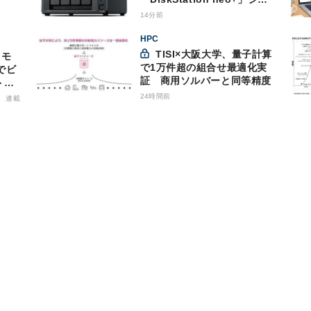
ーズ
14分前
HPC
TISI×大阪大学、量子計算
で1万件超の組合せ最適化実
でビ
証 商用ソルバーと同等精度
トバ
商用
24時間前
連載
格的