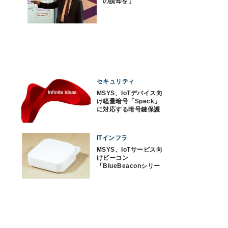
の脱却を」
セキュリティ
MSYS、IoTデバイス向
け軽量暗号「Speck」
に対応する暗号鍵保護
ソフトを提供
ITインフラ
MSYS、IoTサービス向
けビーコン
「BlueBeaconシリー
ズ」に新製品