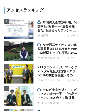
アクセスランキング
年間購入金額20%増、利
益率8pt改善——“顧客を知
る”から始まったファンケル
の通販変革と、次に見据える
23時間前
レポート
オムニチャネル
なぜ西武ライオンズの観
客動員数は112％増えたのか
- 12球団トップを実現した戦
略の全貌
レポート
2026/03/26 11:11
NTTタウンページ、マーケテ
ィング用途拡大に向けiタウ
ンDBの機能を強化 - その狙
いとは
レポート
2026/02/13 12:00
テレビ東京が描く、IPビ
ジネスの次の一手 - 「作品と
ファンに向き合う」海外展開
とは
レポート
2026/07/20 11:00