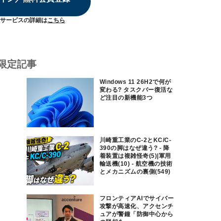
サービスの詳細は
こちら
限定記事
Windows 11 26H2で何が
変わる? タスクバー復活な
ど注目の新機能3つ
川崎重工業のC-2とKC/C-
390の脚はなぜ違う? - 降
着装置は複雑怪奇(5)|軍用
輸送機(10) - 航空機の技術
とメカニズムの裏側(549)
フロンティアAIでサイバー
攻撃が高速化、アクセンチ
ュアが警鐘「防御中心から