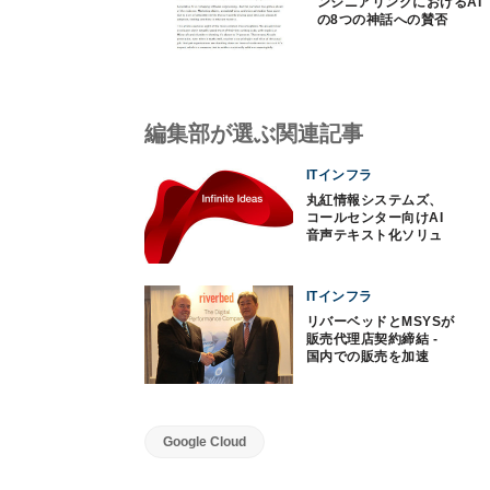
ンジニアリングにおけるAI
の8つの神話への賛否
編集部が選ぶ関連記事
ITインフラ
丸紅情報システムズ、
コールセンター向けAI
音声テキスト化ソリュ
ーション販売
ITインフラ
リバーベッドとMSYSが
販売代理店契約締結 -
国内での販売を加速
Google Cloud