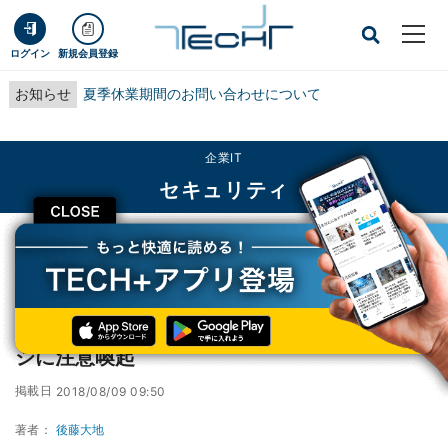
ログイン
新規会員登録
お知らせ
夏季休業期間のお問い合わせについて
企業IT
セキュリティ
CLOSE
TECH+
企業IT
セキュリティ
IPA、佐川急便を名乗る偽のショートメッセージに注意喚起
IPA、佐川急便を名乗る偽のショートメッセー
ジに注意喚起
掲載日
2018/08/09 09:50
著者：
後藤大地