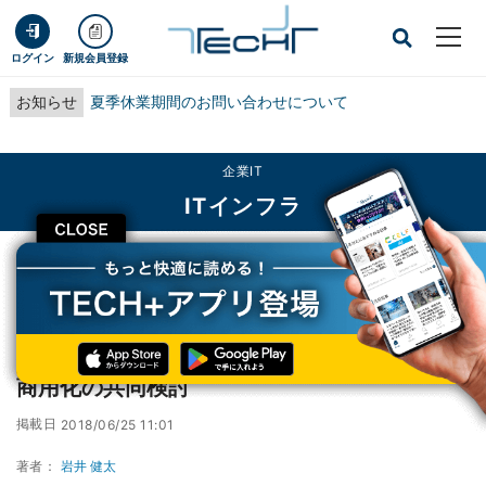
ログイン
新規会員登録
お知らせ
夏季休業期間のお問い合わせについて
企業IT
ITインフラ
CLOSE
TECH+
企業IT
ITインフラ
不動産情報共有でブロックチェーン活用基盤商用化の共同検討
不動産情報共有でブロックチェーン活用基盤
商用化の共同検討
掲載日
2018/06/25 11:01
著者：
岩井 健太