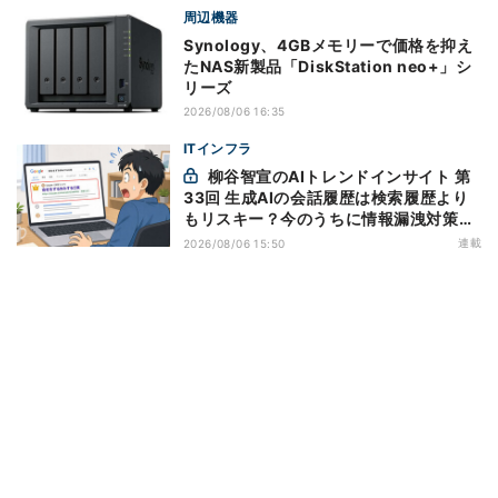
周辺機器
Synology、4GBメモリーで価格を抑え
たNAS新製品「DiskStation neo+」シ
リーズ
2026/08/06 16:35
ITインフラ
柳谷智宣のAIトレンドインサイト 第
33回 生成AIの会話履歴は検索履歴より
もリスキー？今のうちに情報漏洩対策を
万全にしておこう
連載
2026/08/06 15:50