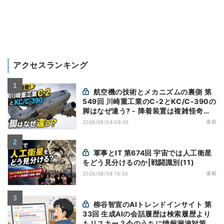
アクセスランキング
航空機の技術とメカニズムの裏側 第
549回 川崎重工業のC-2とKC/C-390の
脚はなぜ違う? - 降着装置は複雑怪奇
(5)|軍用輸送機(10)
連載
2026/08/04 09:05
軍事とIT 第674回 宇宙では人工衛星
をどう見分けるのか|戦闘識別(11)
連載
2026/08/08 16:55
柳谷智宣のAIトレンドインサイト 第
33回 生成AIの会話履歴は検索履歴より
もリスキー？今のうちに情報漏洩対策を