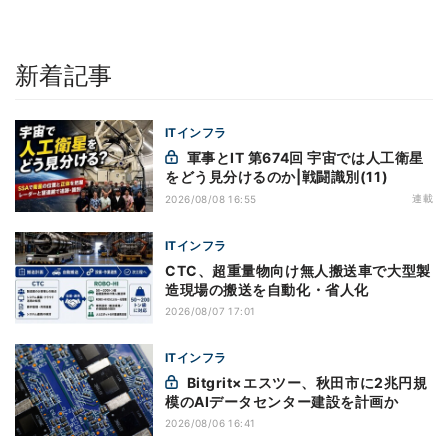
新着記事
ITインフラ
軍事とIT 第674回 宇宙では人工衛星
をどう見分けるのか|戦闘識別(11)
連載
2026/08/08 16:55
ITインフラ
CTC、超重量物向け無人搬送車で大型製
造現場の搬送を自動化・省人化
2026/08/07 17:01
ITインフラ
Bitgrit×エスツー、秋田市に2兆円規
模のAIデータセンター建設を計画か
2026/08/06 16:41