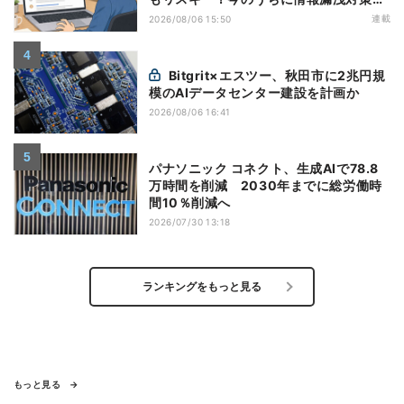
万全にしておこう
連載
2026/08/06 15:50
Bitgrit×エスツー、秋田市に2兆円規
模のAIデータセンター建設を計画か
2026/08/06 16:41
パナソニック コネクト、生成AIで78.8
万時間を削減 2030年までに総労働時
間10％削減へ
2026/07/30 13:18
ランキングをもっと見る
もっと見る