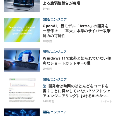
よる脆弱性報告が急増
5分前
開発/エンジニア
OpenAI、新モデル「Astra」の開発を
一部停止 「重大」水準のサイバー攻撃
能力の可能性
2時間前
開発/エンジニア
Windows 11で意外と知られていない便
利なショートカットキー6選
3時間前
開発/エンジニア
開発者は時間のほとんどをコードを
書くことに費やしていない？ソフトウェ
アエンジニアリングにおけるAIの8つの
神話への賛否
24時間前
レポート
開発/エンジニア