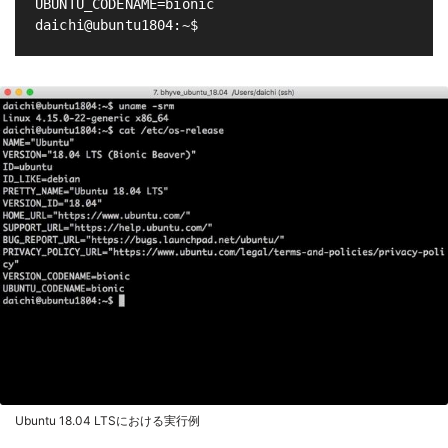
UBUNTU_CODENAME=bionic

Ubuntu 18.04 LTSにおける実行例