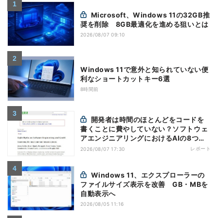
Microsoft、Windows 11の32GB推
奨を削除 8GB最適化を進める狙いとは
2026/08/07 09:10
Windows 11で意外と知られていない便
利なショートカットキー6選
8時間前
開発者は時間のほとんどをコードを
書くことに費やしていない？ソフトウェ
アエンジニアリングにおけるAIの8つの
神話への賛否
レポート
2026/08/07 17:30
Windows 11、エクスプローラーの
ファイルサイズ表示を改善 GB・MBを
自動表示へ
2026/08/05 11:16