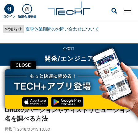
ログイン
新規会員登録
お知らせ
夏季休業期間のお問い合わせについて
企業IT
開発/エンジニア
CLOSE
TECH+
企業IT
開発/エンジニア
Linuxのバージョンやディストリビューション名を調べる方法
ハウツー
Linuxのバージョンやディストリビューション
名を調べる方法
掲載日
2018/06/15 13:00