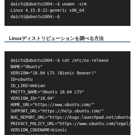
daichi@ubuntu1804:~$ uname -srm

Linux 4.15.0-22-generic x86_64

Linuxディストリビューションを調べる方法
daichi@ubuntu1804:~$ cat /etc/os-release

NAME="Ubuntu"

VERSION="18.04 LTS (Bionic Beaver)"

ID=ubuntu

ID_LIKE=debian

PRETTY_NAME="Ubuntu 18.04 LTS"

VERSION_ID="18.04"

HOME_URL="https://www.ubuntu.com/"

SUPPORT_URL="https://help.ubuntu.com/"

BUG_REPORT_URL="https://bugs.launchpad.net/ubuntu/"
PRIVACY_POLICY_URL="https://www.ubuntu.com/legal/te
VERSION_CODENAME=bionic
