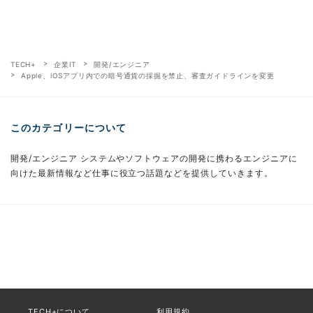
TECH+
企業IT
開発/エンジニア
Apple、iOSアプリ内での暗号通貨の採掘を禁止、審査ガイドラインを変更
このカテゴリーについて
開発/エンジニア システムやソフトウェアの開発に携わるエンジニアに
向けた最新情報など仕事に役立つ話題などを提供していきます。
TECH+について
利用規約