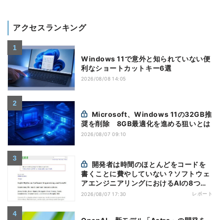
アクセスランキング
Windows 11で意外と知られていない便
利なショートカットキー6選
2026/08/08 14:05
Microsoft、Windows 11の32GB推
奨を削除 8GB最適化を進める狙いとは
2026/08/07 09:10
開発者は時間のほとんどをコードを
書くことに費やしていない？ソフトウェ
アエンジニアリングにおけるAIの8つの
神話への賛否
レポート
2026/08/07 17:30