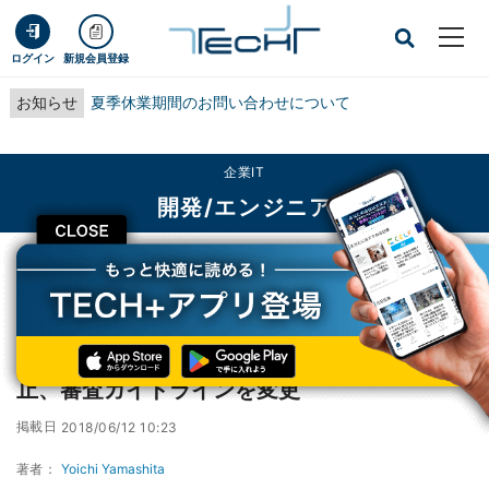
ログイン
新規会員登録
お知らせ
夏季休業期間のお問い合わせについて
企業IT
開発/エンジニア
CLOSE
TECH+
企業IT
開発/エンジニア
Apple、iOSアプリ内での暗号通貨の採掘を禁止、審査ガイドラインを変更
Apple、iOSアプリ内での暗号通貨の採掘を禁
止、審査ガイドラインを変更
掲載日
2018/06/12 10:23
著者：
Yoichi Yamashita