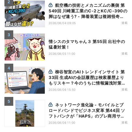
航空機の技術とメカニズムの裏側 第
549回 川崎重工業のC-2とKC/C-390の
脚はなぜ違う? - 降着装置は複雑怪奇
(5)|軍用輸送機(10)
連載
2026/08/04 09:05
情シスのタマちゃん３ 第55回 出社中の
猛暑対策！
連載
2026/08/05 11:00
柳谷智宣のAIトレンドインサイト 第
33回 生成AIの会話履歴は検索履歴より
もリスキー？今のうちに情報漏洩対策を
万全にしておこう
連載
2026/08/06 15:50
ネットワーク進化論 - モバイルとブ
ロードバンドでビジネス変革 第44回 ソ
フトバンクが「HAPS」のプレ商用サー
ビス開始を表明、本格的な商用展開のめ
連載
2026/08/06 11:00
どは