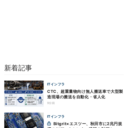
新着記事
ITインフラ
CTC、超重量物向け無人搬送車で大型製
造現場の搬送を自動化・省人化
9分前
ITインフラ
Bitgrit×エスツー、秋田市に2兆円規