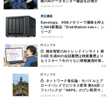
模のAIデータセンター建設を計画か
2026/08/06 16:41
周辺機器
Synology、4GBメモリーで価格を抑え
たNAS新製品「DiskStation neo+」シ
リーズ
2026/08/06 16:35
ITインフラ
柳谷智宣のAIトレンドインサイト 第
33回 生成AIの会話履歴は検索履歴より
もリスキー？今のうちに情報漏洩対策を
万全にしておこう
連載
2026/08/06 15:50
ITインフラ
ネットワーク進化論 - モバイルとブ
ロードバンドでビジネス変革 第44回 ソ
フトバンクが「HAPS」のプレ商用サー
ビス開始を表明、本格的な商用展開のめ
連載
2026/08/06 11:00
どは