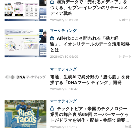
購買データで「売れるメディア」を
つくる、セブン-イレブンのリテールメ
ディア戦略
レポート
2026/07/30 09:00
マーケティング
AI時代にこそ問われる「勘と経
験」、イオンリテールのデータ活用戦略
とは
レポート
2026/07/30 09:00
マーケティング
電通、生成AIで異分野の「勝ち筋」を発
掘する「DNAマーケティング」開発
2026/07/28 16:47
マーケティング
テックトピア：米国のテクノロジー
業界の舞台裏 第69回 スーパーマーケッ
トがドラマを制作・配信 - 物語で需要を
演出する小売メディア
連載
2026/07/27 17:17