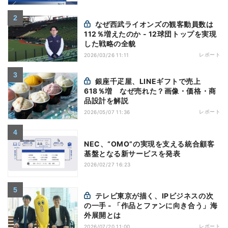
なぜ西武ライオンズの観客動員数は
112％増えたのか - 12球団トップを実現
した戦略の全貌
レポート
2026/03/26 11:11
銀座千疋屋、LINEギフトで売上
618％増 なぜ売れた？画像・価格・商
品設計を解説
レポート
2026/05/07 11:36
NEC、“OMO”の実現を支える統合顧客
基盤となる新サービスを発表
2026/02/27 16:23
テレビ東京が描く、IPビジネスの次
の一手 - 「作品とファンに向き合う」海
外展開とは
レポート
2026/07/20 11:00