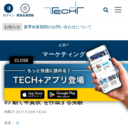
ログイン
新規会員登録
お知らせ
夏季休業期間のお問い合わせについて
企業IT
マーケティング
CLOSE
TECH+
企業IT
マーケティング
日本ユニシスら、ロボットがその場でAR付きの“動く年賀状”を作成する実験
日本ユニシスら、ロボットがその場でAR付き
の“動く年賀状”を作成する実験
掲載日
2017/12/06 16:04
著者：
辻