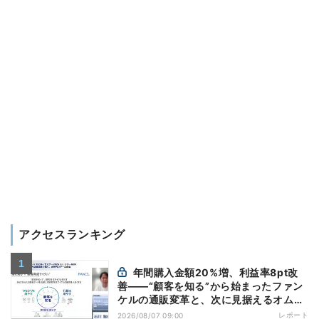
アクセスランキング
年間購入金額20%増、利益率8pt改
善——“顧客を知る”から始まったファン
ケルの通販変革と、次に見据えるオムニ
チャネル
レポート
2026/08/07 09:00