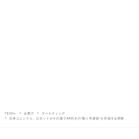
TECH+
企業IT
マーケティング
日本ユニシスら、ロボットがその場でAR付きの“動く年賀状”を作成する実験