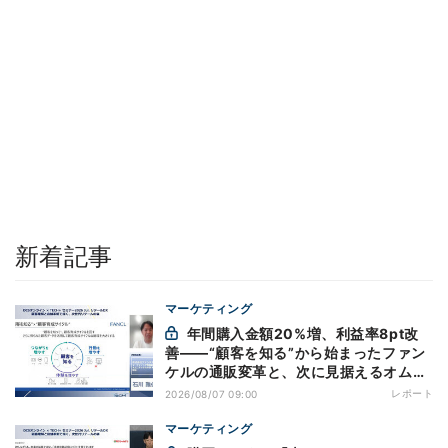
新着記事
マーケティング
年間購入金額20%増、利益率8pt改
善——“顧客を知る”から始まったファン
ケルの通販変革と、次に見据えるオムニ
チャネル
レポート
2026/08/07 09:00
マーケティング