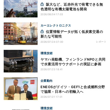
阪大など、近赤外光で発電できる無
色透明な有機太陽電池を開発
2026/08/04 17:03
カーエレクトロニクス
位置情報データが拓く低炭素交通の
新たな可能性
レポート
2026/07/24 07:00
環境技術
ヤマハ発動機、フィンランドNPOと共同
で水素活用サウナボートの実証に参画
2026/07/23 18:41
企業動向
ENEOSがドイツ・GEF1と合成燃料分野
で協業 - 日本への初輸入へ
2026/07/21 17:01
環境技術