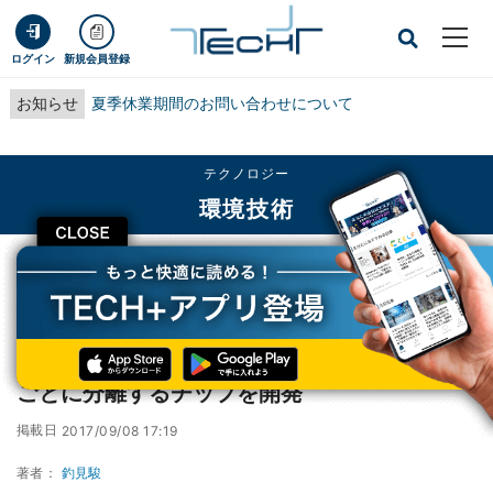
ログイン
新規会員登録
お知らせ
夏季休業期間のお問い合わせについて
テクノロジー
環境技術
CLOSE
TECH+
テクノロジー
環境技術
藻類の産業応用が可能に - 東大が細胞を形状ごとに分離するチップを開発
藻類の産業応用が可能に - 東大が細胞を形状
ごとに分離するチップを開発
掲載日
2017/09/08 17:19
著者：
釣見駿