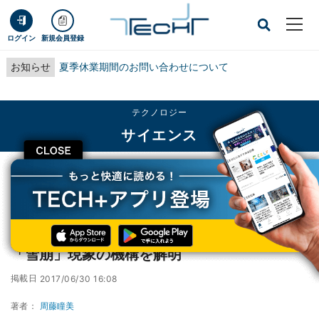
ログイン
新規会員登録
お知らせ
夏季休業期間のお問い合わせについて
テクノロジー
サイエンス
CLOSE
TECH+
テクノロジー
サイエンス
東大、ガラス状態の固体で起きるミクロな「雪崩」現象の機構を解明
東大、ガラス状態の固体で起きるミクロな
「雪崩」現象の機構を解明
掲載日
2017/06/30 16:08
著者：
周藤瞳美