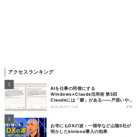
アクセスランキング
AIを仕事の同僚にする
Windows×Claude活用術 第5回
Claudeには「癖」がある――戸惑いや
すい7つの仕様
連載
2026/08/07 11:05
お寺にもDXの波 - 一畑寺など山陰5社が
明かしたkintone導入の効果