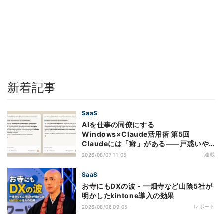
新着記事
SaaS
AIを仕事の同僚にする
Windows×Claude活用術 第5回
Claudeには「癖」がある――戸惑いや
すい7つの仕様
連載
2026/08/07 11:05
SaaS
お寺にもDXの波 - 一畑寺など山陰5社が
明かしたkintone導入の効果
レポート
2026/08/06 09:05