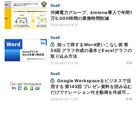
SaaS
沖縄電力グループ、kintone導入で年間1
万5,000時間の業務時間削減
2026/08/04 16:15
SaaS
知って得するWord使いこなし術 第
54回 グラフ作成の基本とExcelグラフの
取り込み方法
連載
2026/08/03 11:00
SaaS
Google Workspaceをビジネスで活
用する 第143回 プレゼン資料を読み込む
だけでナレーション付き動画を作成可能
になった「Google Vids」
連載
2026/07/31 11:00