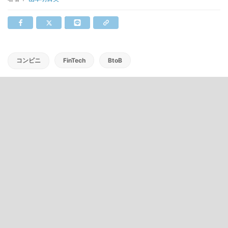
コンビニ
FinTech
BtoB