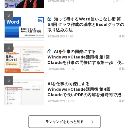
レポート
2026/08/06 09:05
知って得するWord使いこなし術 第
54回 グラフ作成の基本とExcelグラフの
取り込み方法
連載
2026/08/03 11:00
AIを仕事の同僚にする
Windows×Claude活用術 第1回
Claudeを仕事の同僚にする第一歩 使
い始める前に知っておきたい基本知識
連載
2026/06/05 09:05
AIを仕事の同僚にする
Windows×Claude活用術 第4回
Claudeで長いPDFの内容を短時間で把
握する
連載
2026/07/23 09:05
ランキングをもっと見る