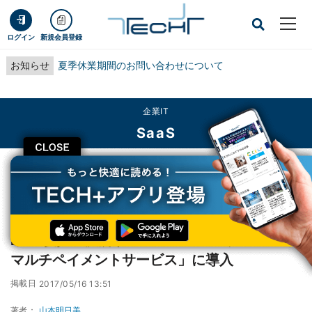
ログイン
新規会員登録
お知らせ
夏季休業期間のお問い合わせについて
企業IT
SaaS
CLOSE
TECH+
企業IT
SaaS
BtoB後払い決済サービス「Paid」、「SMBCマルチペイメントサービス」に導
入
BtoB後払い決済サービス「Paid」、「SMBC
マルチペイメントサービス」に導入
掲載日
2017/05/16 13:51
著者：
山本明日美