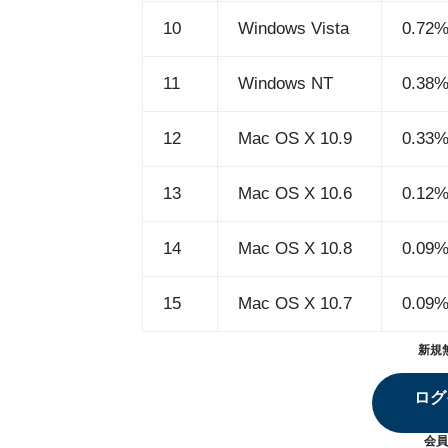
10
Windows Vista
0.72
11
Windows NT
0.38
12
Mac OS X 10.9
0.33
13
Mac OS X 10.6
0.12
14
Mac OS X 10.8
0.09
15
Mac OS X 10.7
0.09
新規
ログ
会員