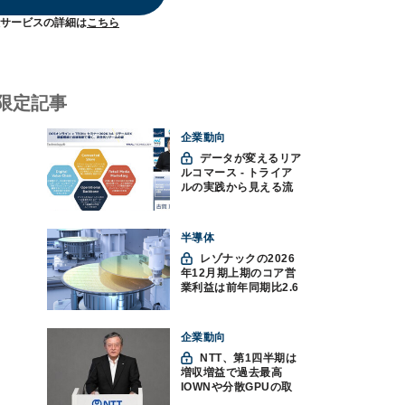
サービスの詳細は
こちら
限定記事
企業動向
データが変えるリア
ルコマース - トライア
ルの実践から見える流
通変革の未来
半導体
レゾナックの2026
年12月期上期のコア営
業利益は前年同期比2.6
倍の888億円、AI向け半
導体材料が好調
企業動向
NTT、第1四半期は
増収増益で過去最高
IOWNや分散GPUの取
り組みを説明