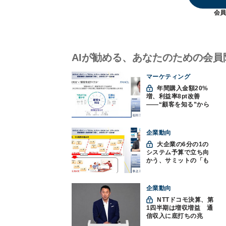
会員
AIが勧める、あなたのための会員
マーケティング
年間購入金額20%
増、利益率8pt改善
——“顧客を知る”から
始まったファンケルの
通販変革と、次に見据
えるオムニチャネル
企業動向
大企業の6分の1の
システム予算で立ち向
かう、サミットの「も
みくちゃDX」
企業動向
NTTドコモ決算、第
1四半期は増収増益 通
信収入に底打ちの兆
し、金融・AIを強化