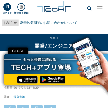
ログイン
新規会員登録
お知らせ
夏季休業期間のお問い合わせについて
企業IT
開発/エンジニア
CLOSE
TECH+
企業IT
開発/エンジニア
ビギナー向けのプログラミング言語5選
ビギナー向けのプログラミング言語5選
掲載日
2017/01/23 11:29
著者：
後藤大地