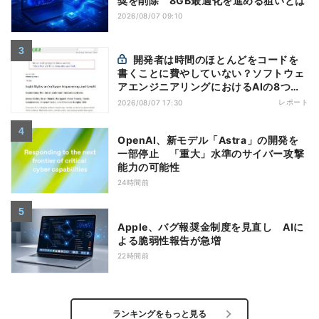
奨を削除 8GB最適化を進める狙いとは
2026/08/07 09:10
開発者は時間のほとんどをコードを
書くことに費やしていない？ソフトウェ
アエンジニアリングにおけるAIの8つの
神話への賛否
レポート
2026/08/07 17:30
OpenAI、新モデル「Astra」の開発を
一部停止 「重大」水準のサイバー攻撃
能力の可能性
24時間前
Apple、バグ報奨金制度を見直し AIに
よる脆弱性報告が急増
22時間前
ランキングをもっと見る