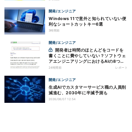
開発/エンジニア
Windows 11で意外と知られていない便
利なショートカットキー6選
3時間前
開発/エンジニア
開発者は時間のほとんどをコードを
書くことに費やしていない？ソフトウェ
アエンジニアリングにおけるAIの8つの
神話への賛否
24時間前
レポート
開発/エンジニア
生成AIでカスタマーサービス職の人員削
減進む、2030年に半減予測も
2026/08/07 12:54