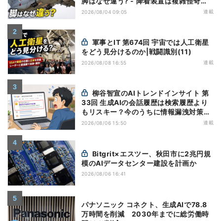
脚はなぜ違う? - 降着装置は複雑怪奇
(5)|軍用輸送機(10)
連載
2026/08/04 09:05
軍事とIT 第674回 宇宙では人工衛星
をどう見分けるのか|戦闘識別(11)
連載
2026/08/08 16:55
柳谷智宣のAIトレンドインサイト 第
33回 生成AIの会話履歴は検索履歴より
もリスキー？今のうちに情報漏洩対策を
万全にしておこう
連載
2026/08/06 15:50
Bitgrit×エスツー、秋田市に2兆円規
模のAIデータセンター建設を計画か
2026/08/06 16:41
パナソニック コネクト、生成AIで78.8
万時間を削減 2030年までに総労働時