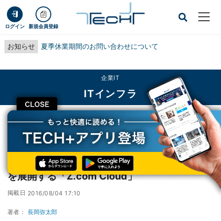
ログイン
新規会員登録
お知らせ
夏季休業期間のお問い合わせについて
企業IT
ITインフラ
CLOSE
TECH+
企業IT
ITインフラ
IaaSをコアにワンストップでソリューションを展開する「Z.com Cloud」
IaaSをコアにワンストップでソリューション
を展開する「Z.com Cloud」
掲載日
2016/08/04 17:10
著者：
長岡弥太郎