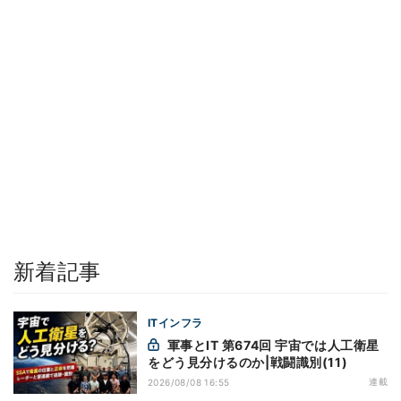
新着記事
ITインフラ
軍事とIT 第674回 宇宙では人工衛星
をどう見分けるのか|戦闘識別(11)
連載
2026/08/08 16:55