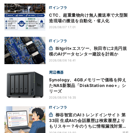
ITインフラ
CTC、超重量物向け無人搬送車で大型製
造現場の搬送を自動化・省人化
2026/08/07 17:01
ITインフラ
Bitgrit×エスツー、秋田市に2兆円規
模のAIデータセンター建設を計画か
2026/08/06 16:41
周辺機器
Synology、4GBメモリーで価格を抑え
たNAS新製品「DiskStation neo+」シ
リーズ
2026/08/06 16:35
ITインフラ
柳谷智宣のAIトレンドインサイト 第
33回 生成AIの会話履歴は検索履歴より
もリスキー？今のうちに情報漏洩対策を
万全にしておこう
連載
2026/08/06 15:50